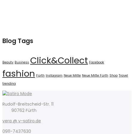
Blog Tags
Click&Collect
Beauty
Business
Facebook
fashion
Fürth
Instagram
Neue Mitte
Neue Mitte Fürth
Shop
Travel
trending
Rudolf-Breitscheid-Str. 11
90762 Fürth
vera @ v-satiro.de
0911-7437630