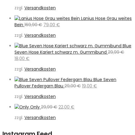
Preis
Pr
zzgl.
Versandkosten
war:
is
79,99 €
3
Lanius Hose Grau weites
Ursprünglicher
Aktueller
Bein
169,90
€
79,00
€
Preis
Preis
zzgl.
Versandkosten
war:
ist:
169,90 €
79,00 €.
Blue
Seven Hose Kariert schwarz m. Gummibund
29,99
€
Ursprünglicher
Aktueller
18,00
€
Preis
Preis
zzgl.
Versandkosten
war:
ist:
29,99 €
18,00 €.
Blue Seven
Ursprünglicher
Aktueller
Pullover Federgarn Blau
29,00
€
19,00
€
Preis
Preis
zzgl.
Versandkosten
war:
ist:
29,00 €
19,00 €.
Ursprünglicher
Aktueller
Only
29,99
€
22,00
€
Preis
Preis
zzgl.
Versandkosten
war:
ist:
29,99 €
22,00 €.
Instagram Feed