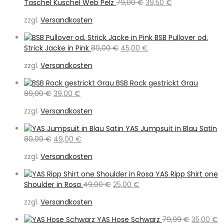
Ursprünglicher
Aktueller
Taschel Kuschel Web Pelz
79,00
€
39,50
€
Preis
Preis
zzgl.
Versandkosten
war:
ist:
79,00 €
39,50 €.
BSB Pullover od.
Ursprünglicher
Aktueller
Strick Jacke in Pink
89,00
€
45,00
€
Preis
Preis
zzgl.
Versandkosten
war:
ist:
89,00 €
45,00 €.
BSB Rock gestrickt Grau
Ursprünglicher
Aktueller
89,00
€
39,00
€
Preis
Preis
zzgl.
Versandkosten
war:
ist:
89,00 €
39,00 €.
YAS Jumpsuit in Blau Satin
Ursprünglicher
Aktueller
89,99
€
49,00
€
Preis
Preis
zzgl.
Versandkosten
war:
ist:
89,99 €
49,00 €.
YAS Ripp Shirt one
Ursprünglicher
Aktueller
Shoulder in Rosa
49,00
€
25,00
€
Preis
Preis
zzgl.
Versandkosten
war:
ist:
49,00 €
25,00 €.
Ursprüngl
A
YAS Hose Schwarz
79,99
€
35,00
€