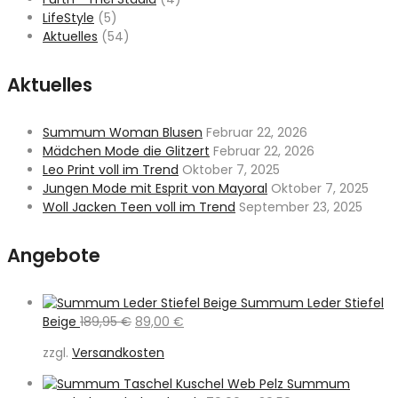
LifeStyle
(5)
Aktuelles
(54)
Aktuelles
Summum Woman Blusen
Februar 22, 2026
Mädchen Mode die Glitzert
Februar 22, 2026
Leo Print voll im Trend
Oktober 7, 2025
Jungen Mode mit Esprit von Mayoral
Oktober 7, 2025
Woll Jacken Teen voll im Trend
September 23, 2025
Angebote
Summum Leder Stiefel
Ursprünglicher
Aktueller
Beige
189,95
€
89,00
€
Preis
Preis
zzgl.
Versandkosten
war:
ist:
189,95 €
89,00 €.
Summum