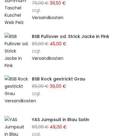
79,00
€
Ursprünglicher
39,50
€
Aktueller
zzgl.
Preis
Preis
Versandkosten
war:
ist:
79,00 €
39,50 €.
BSB Pullover od. Strick Jacke in Pink
89,00
€
Ursprünglicher
45,00
€
Aktueller
zzgl.
Preis
Preis
Versandkosten
war:
ist:
89,00 €
45,00 €.
BSB Rock gestrickt Grau
89,00
€
Ursprünglicher
39,00
€
Aktueller
zzgl.
Preis
Preis
Versandkosten
war:
ist:
89,00 €
39,00 €.
YAS Jumpsuit in Blau Satin
89,99
€
Ursprünglicher
49,00
€
Aktueller
zzgl.
Preis
Preis