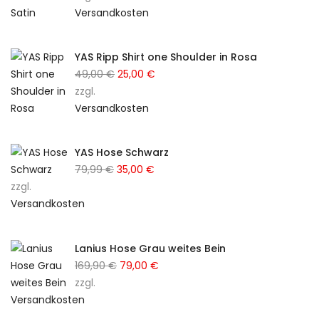
Versandkosten
war:
ist:
89,99 €
49,00 €.
YAS Ripp Shirt one Shoulder in Rosa
49,00
€
Ursprünglicher
25,00
€
Aktueller
zzgl.
Preis
Preis
Versandkosten
war:
ist:
49,00 €
25,00 €.
YAS Hose Schwarz
79,99
€
Ursprünglicher
35,00
€
Aktueller
zzgl.
Preis
Preis
Versandkosten
war:
ist:
79,99 €
35,00 €.
Lanius Hose Grau weites Bein
169,90
€
Ursprünglicher
79,00
€
Aktueller
zzgl.
Preis
Preis
Versandkosten
war:
ist:
169,90 €
79,00 €.