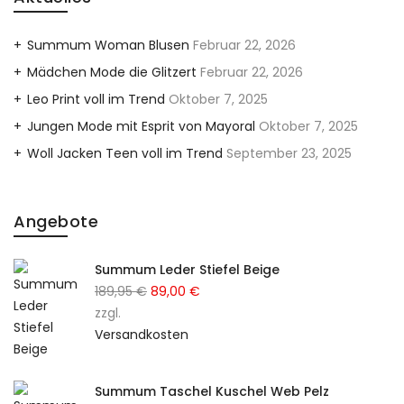
Summum Woman Blusen
Februar 22, 2026
Mädchen Mode die Glitzert
Februar 22, 2026
Leo Print voll im Trend
Oktober 7, 2025
Jungen Mode mit Esprit von Mayoral
Oktober 7, 2025
Woll Jacken Teen voll im Trend
September 23, 2025
Angebote
Summum Leder Stiefel Beige
189,95
€
Ursprünglicher
89,00
€
Aktueller
zzgl.
Preis
Preis
Versandkosten
war:
ist:
189,95 €
89,00 €.
Summum Taschel Kuschel Web Pelz