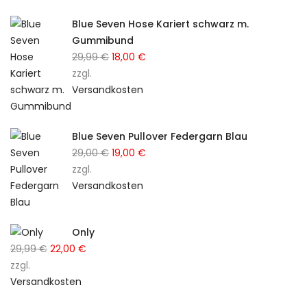
Blue Seven Hose Kariert schwarz m.
Gummibund
29,99
€
Ursprünglicher
18,00
€
Aktueller
zzgl.
Preis
Preis
Versandkosten
war:
ist:
29,99 €
18,00 €.
Blue Seven Pullover Federgarn Blau
29,00
€
Ursprünglicher
19,00
€
Aktueller
zzgl.
Preis
Preis
Versandkosten
war:
ist:
29,00 €
19,00 €.
Only
29,99
€
Ursprünglicher
22,00
€
Aktueller
zzgl.
Preis
Preis
Versandkosten
war:
ist:
29,99 €
22,00 €.