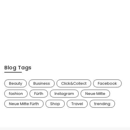
Blog Tags
Beauty
Business
Click&Collect
Facebook
fashion
Fürth
Instagram
Neue Mitte
Neue Mitte Fürth
Shop
Travel
trending