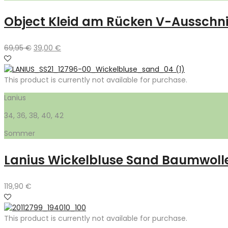
Object Kleid am Rücken V-Ausschnit
Ursprünglicher
Aktueller
69,95
€
39,00
€
Preis
Preis
war:
ist:
69,95 €
39,00 €.
This product is currently not available for purchase.
Lanius
34, 36, 38, 40, 42
Sommer
Lanius Wickelbluse Sand Baumwoll
119,90
€
This product is currently not available for purchase.