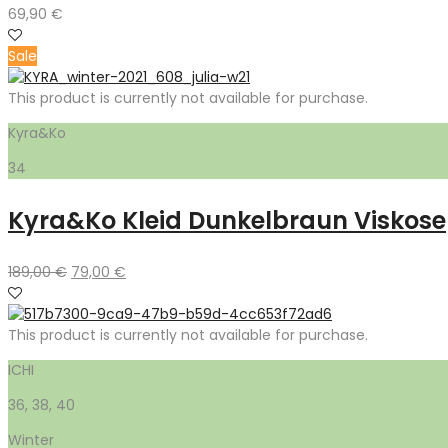
69,90
€
Sale
This product is currently not available for purchase.
Kyra&Ko
34
Kyra&Ko Kleid Dunkelbraun Viskose
Ursprünglicher
Aktueller
189,00
€
79,00
€
Preis
Preis
war:
ist:
189,00 €
79,00 €.
This product is currently not available for purchase.
ICHI
36, 38, 40
Winter