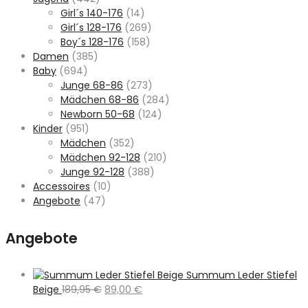
Girl´s 140-176
(14)
Girl´s 128-176
(269)
Boy´s 128-176
(158)
Damen
(385)
Baby
(694)
Junge 68-86
(273)
Mädchen 68-86
(284)
Newborn 50-68
(124)
Kinder
(951)
Mädchen
(352)
Mädchen 92-128
(210)
Junge 92-128
(388)
Accessoires
(10)
Angebote
(47)
Angebote
Summum Leder Stiefel
Ursprünglicher
Aktueller
Beige
189,95
€
89,00
€
Preis
Preis