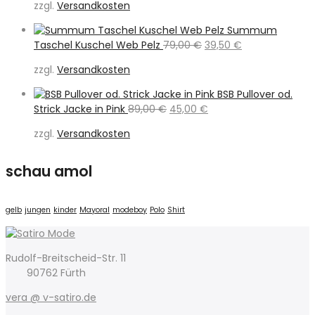
zzgl.
Versandkosten
war:
ist:
189,95 €
89,00 €.
Summum
Ursprünglicher
Aktueller
Taschel Kuschel Web Pelz
79,00
€
39,50
€
Preis
Preis
zzgl.
Versandkosten
war:
ist:
79,00 €
39,50 €.
BSB Pullover od.
Ursprünglicher
Aktueller
Strick Jacke in Pink
89,00
€
45,00
€
Preis
Preis
zzgl.
Versandkosten
war:
ist:
89,00 €
45,00 €.
schau amol
gelb
jungen
kinder
Mayoral
modeboy
Polo
Shirt
Rudolf-Breitscheid-Str. 11
90762 Fürth
vera @ v-satiro.de