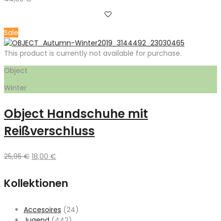
Sale
This product is currently not available for purchase.
Object
Winter
Object Handschuhe mit
Reißverschluss
Ursprünglicher
Aktueller
25,95
€
18,00
€
Preis
Preis
war:
ist:
Kollektionen
25,95 €
18,00 €.
Accesoires
(24)
Jugend
(442)