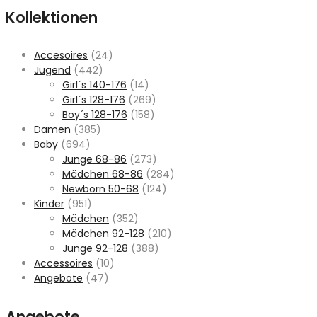
Kollektionen
Accesoires
(24)
Jugend
(442)
Girl´s 140-176
(14)
Girl´s 128-176
(269)
Boy´s 128-176
(158)
Damen
(385)
Baby
(694)
Junge 68-86
(273)
Mädchen 68-86
(284)
Newborn 50-68
(124)
Kinder
(951)
Mädchen
(352)
Mädchen 92-128
(210)
Junge 92-128
(388)
Accessoires
(10)
Angebote
(47)
Angebote