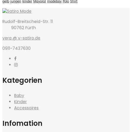
gelb
jungen
kinder
Mayoral
modeboy
Polo
Shirt
Rudolf-Breitscheid-Str. 11
90762 Fürth
vera @ v-satiro.de
0911-7437630
Kategorien
Baby
Kinder
Accessoires
Infomation