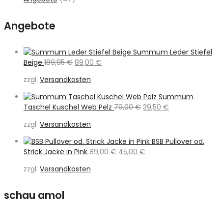
Angebote
Summum Leder Stiefel
Ursprünglicher
Aktueller
Beige
189,95
€
89,00
€
Preis
Preis
zzgl.
Versandkosten
war:
ist:
189,95 €
89,00 €.
Summum
Ursprünglicher
Aktueller
Taschel Kuschel Web Pelz
79,00
€
39,50
€
Preis
Preis
zzgl.
Versandkosten
war:
ist:
79,00 €
39,50 €.
BSB Pullover od.
Ursprünglicher
Aktueller
Strick Jacke in Pink
89,00
€
45,00
€
Preis
Preis
zzgl.
Versandkosten
war:
ist:
89,00 €
45,00 €.
schau amol