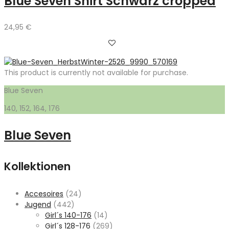
Blue Seven Shirt Schwarz cropped
24,95
€
This product is currently not available for purchase.
Blue Seven
140, 152, 164, 176
Blue Seven
Kollektionen
Accesoires
(24)
Jugend
(442)
Girl´s 140-176
(14)
Girl´s 128-176
(269)