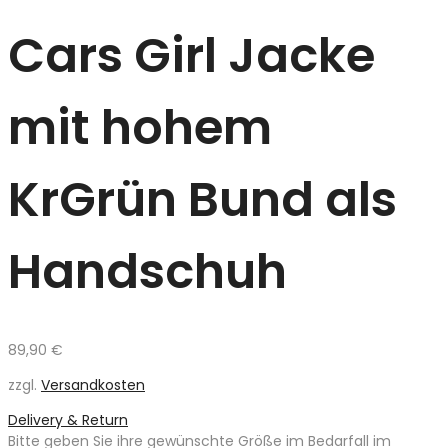
Cars Girl Jacke
mit hohem
KrGrün Bund als
Handschuh
89,90
€
zzgl.
Versandkosten
Delivery & Return
Bitte geben Sie ihre gewünschte Größe im Bedarfall im