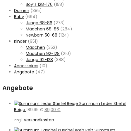
Boy´s 128-176
(158)
Damen
(385)
Baby
(694)
Junge 68-86
(273)
Mädchen 68-86
(284)
Newborn 50-68
(124)
Kinder
(951)
Mädchen
(352)
Mädchen 92-128
(210)
Junge 92-128
(388)
Accessoires
(10)
Angebote
(47)
Angebote
Summum Leder Stiefel
Ursprünglicher
Aktueller
Beige
189,95
€
89,00
€
Preis
Preis
zzgl.
Versandkosten
war:
ist:
189,95 €
89,00 €.
Summum