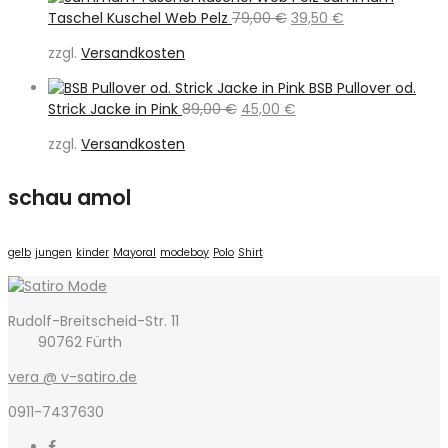
Ursprünglicher
Aktueller
Taschel Kuschel Web Pelz
79,00
€
39,50
€
Preis
Preis
zzgl.
Versandkosten
war:
ist:
79,00 €
39,50 €.
BSB Pullover od.
Ursprünglicher
Aktueller
Strick Jacke in Pink
89,00
€
45,00
€
Preis
Preis
zzgl.
Versandkosten
war:
ist:
89,00 €
45,00 €.
schau amol
gelb
jungen
kinder
Mayoral
modeboy
Polo
Shirt
Rudolf-Breitscheid-Str. 11
90762 Fürth
vera @ v-satiro.de
0911-7437630