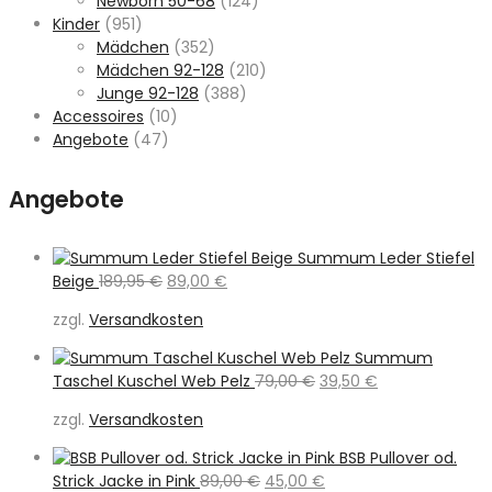
Newborn 50-68
(124)
Kinder
(951)
Mädchen
(352)
Mädchen 92-128
(210)
Junge 92-128
(388)
Accessoires
(10)
Angebote
(47)
Angebote
Summum Leder Stiefel
Ursprünglicher
Aktueller
Beige
189,95
€
89,00
€
Preis
Preis
zzgl.
Versandkosten
war:
ist:
189,95 €
89,00 €.
Summum
Ursprünglicher
Aktueller
Taschel Kuschel Web Pelz
79,00
€
39,50
€
Preis
Preis
zzgl.
Versandkosten
war:
ist:
79,00 €
39,50 €.
BSB Pullover od.
Ursprünglicher
Aktueller
Strick Jacke in Pink
89,00
€
45,00
€