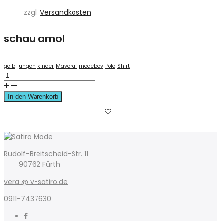
Preis
Preis
zzgl.
Versandkosten
war:
ist:
89,00 €
45,00 €.
schau amol
gelb
jungen
kinder
Mayoral
modeboy
Polo
Shirt
In den Warenkorb
Rudolf-Breitscheid-Str. 11
90762 Fürth
vera @ v-satiro.de
0911-7437630