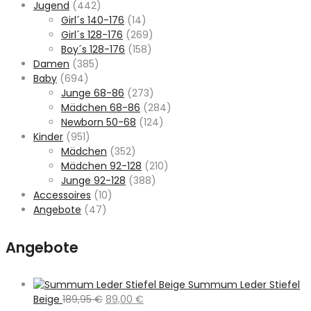
Jugend
(442)
Girl´s 140-176
(14)
Girl´s 128-176
(269)
Boy´s 128-176
(158)
Damen
(385)
Baby
(694)
Junge 68-86
(273)
Mädchen 68-86
(284)
Newborn 50-68
(124)
Kinder
(951)
Mädchen
(352)
Mädchen 92-128
(210)
Junge 92-128
(388)
Accessoires
(10)
Angebote
(47)
Angebote
Summum Leder Stiefel
Ursprünglicher
Aktueller
Beige
189,95
€
89,00
€