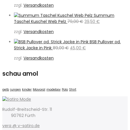
Preis
Preis
zzgl.
Versandkosten
war:
ist:
189,95 €
89,00 €.
Summum
Ursprünglicher
Aktueller
Taschel Kuschel Web Pelz
79,00
€
39,50
€
Preis
Preis
zzgl.
Versandkosten
war:
ist:
79,00 €
39,50 €.
BSB Pullover od.
Ursprünglicher
Aktueller
Strick Jacke in Pink
89,00
€
45,00
€
Preis
Preis
zzgl.
Versandkosten
war:
ist:
89,00 €
45,00 €.
schau amol
gelb
jungen
kinder
Mayoral
modeboy
Polo
Shirt
Rudolf-Breitscheid-Str. 11
90762 Fürth
vera @ v-satiro.de