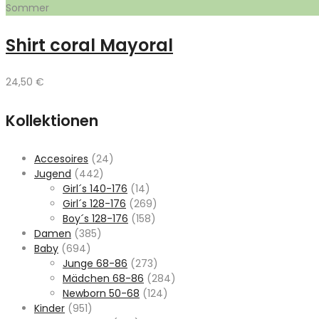
Sommer
Shirt coral Mayoral
24,50
€
Kollektionen
Accesoires
(24)
Jugend
(442)
Girl´s 140-176
(14)
Girl´s 128-176
(269)
Boy´s 128-176
(158)
Damen
(385)
Baby
(694)
Junge 68-86
(273)
Mädchen 68-86
(284)
Newborn 50-68
(124)
Kinder
(951)