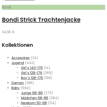
Bondi
Bondi Strick Trachtenjacke
34,95
€
Kollektionen
Accesoires
(24)
Jugend
(442)
Girl´s 140-176
(14)
Girl´s 128-176
(269)
Boy´s 128-176
(158)
Damen
(385)
Baby
(694)
Junge 68-86
(273)
Mädchen 68-86
(284)
Newborn 50-68
(124)