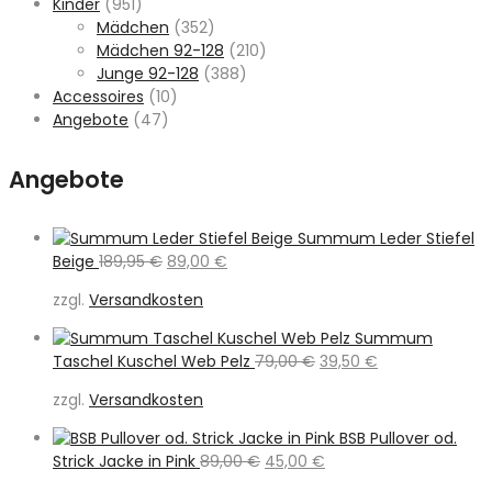
Kinder
(951)
Mädchen
(352)
Mädchen 92-128
(210)
Junge 92-128
(388)
Accessoires
(10)
Angebote
(47)
Angebote
Summum Leder Stiefel
Ursprünglicher
Aktueller
Beige
189,95
€
89,00
€
Preis
Preis
zzgl.
Versandkosten
war:
ist:
189,95 €
89,00 €.
Summum
Ursprünglicher
Aktueller
Taschel Kuschel Web Pelz
79,00
€
39,50
€
Preis
Preis
zzgl.
Versandkosten
war:
ist:
79,00 €
39,50 €.
BSB Pullover od.
Ursprünglicher
Aktueller
Strick Jacke in Pink
89,00
€
45,00
€
Preis
Preis