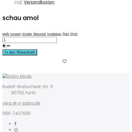
zzgl.
Versandkosten
war:
ist:
89,00 €
45,00 €.
schau amol
gelb
jungen
kinder
Mayoral
modeboy
Polo
Shirt
In den Warenkorb
Rudolf-Breitscheid-Str. 11
90762 Fürth
vera @ v-satiro.de
0911-7437630