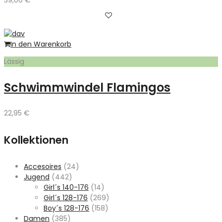
In den Warenkorb
Lässig
Schwimmwindel Flamingos
22,95
€
Kollektionen
Accesoires
(24)
Jugend
(442)
Girl´s 140-176
(14)
Girl´s 128-176
(269)
Boy´s 128-176
(158)
Damen
(385)