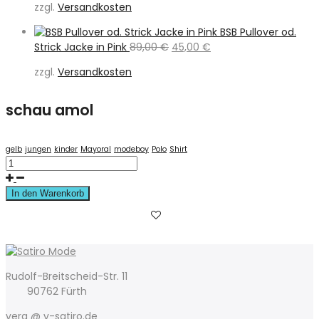
zzgl.
Versandkosten
war:
ist:
79,00 €
39,50 €.
BSB Pullover od.
Ursprünglicher
Aktueller
Strick Jacke in Pink
89,00
€
45,00
€
Preis
Preis
zzgl.
Versandkosten
war:
ist:
89,00 €
45,00 €.
schau amol
gelb
jungen
kinder
Mayoral
modeboy
Polo
Shirt
In den Warenkorb
Rudolf-Breitscheid-Str. 11
90762 Fürth
vera @ v-satiro.de