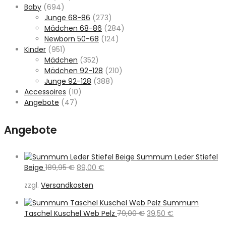
Baby
(694)
Junge 68-86
(273)
Mädchen 68-86
(284)
Newborn 50-68
(124)
Kinder
(951)
Mädchen
(352)
Mädchen 92-128
(210)
Junge 92-128
(388)
Accessoires
(10)
Angebote
(47)
Angebote
Summum Leder Stiefel
Ursprünglicher
Aktueller
Beige
189,95
€
89,00
€
Preis
Preis
zzgl.
Versandkosten
war:
ist:
189,95 €
89,00 €.
Summum
Ursprünglicher
Aktueller
Taschel Kuschel Web Pelz
79,00
€
39,50
€
Preis
Preis