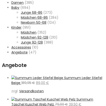
Damen
(385)
Baby
(694)
Junge 68-86
(273)
Mädchen 68-86
(284)
Newborn 50-68
(124)
Kinder
(951)
Mädchen
(352)
Mädchen 92-128
(210)
Junge 92-128
(388)
Accessoires
(10)
Angebote
(47)
Angebote
Summum Leder Stiefel
Ursprünglicher
Aktueller
Beige
189,95
€
89,00
€
Preis
Preis
zzgl.
Versandkosten
war:
ist:
189,95 €
89,00 €.
Summum
Ursprünglicher
Aktueller
Taschel Kuschel Web Pelz
79,00
€
39,50
€