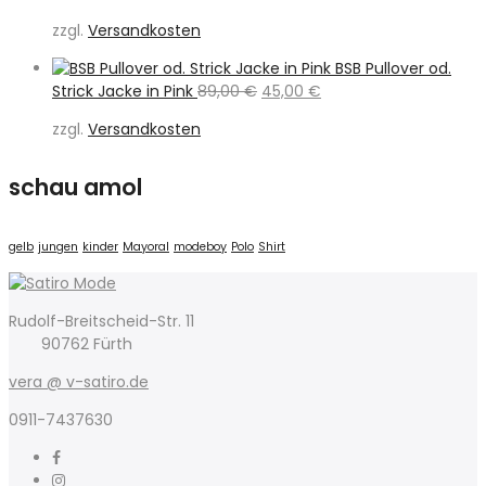
Preis
Preis
zzgl.
Versandkosten
war:
ist:
79,00 €
39,50 €.
BSB Pullover od.
Ursprünglicher
Aktueller
Strick Jacke in Pink
89,00
€
45,00
€
Preis
Preis
zzgl.
Versandkosten
war:
ist:
89,00 €
45,00 €.
schau amol
gelb
jungen
kinder
Mayoral
modeboy
Polo
Shirt
Rudolf-Breitscheid-Str. 11
90762 Fürth
vera @ v-satiro.de
0911-7437630