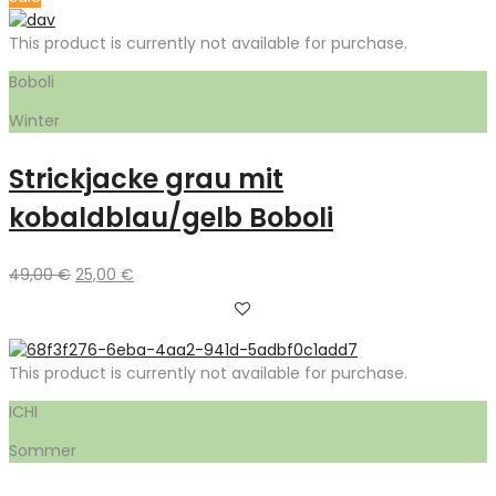
This product is currently not available for purchase.
Boboli
Winter
Strickjacke grau mit
kobaldblau/gelb Boboli
Ursprünglicher
Aktueller
49,00
€
25,00
€
Preis
Preis
war:
ist:
49,00 €
25,00 €.
This product is currently not available for purchase.
ICHI
Sommer