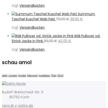
Preis
Preis
zzgl.
Versandkosten
war:
ist:
189,95 €
89,00 €.
Summum
Ursprünglicher
Aktueller
Taschel Kuschel Web Pelz
79,00
€
39,50
€
Preis
Preis
zzgl.
Versandkosten
war:
ist:
79,00 €
39,50 €.
BSB Pullover od.
Ursprünglicher
Aktueller
Strick Jacke in Pink
89,00
€
45,00
€
Preis
Preis
zzgl.
Versandkosten
war:
ist:
89,00 €
45,00 €.
schau amol
gelb
jungen
kinder
Mayoral
modeboy
Polo
Shirt
Rudolf-Breitscheid-Str. 11
90762 Fürth
vera @ v-satiro.de