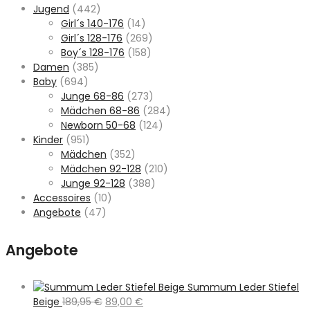
Jugend
(442)
Girl´s 140-176
(14)
Girl´s 128-176
(269)
Boy´s 128-176
(158)
Damen
(385)
Baby
(694)
Junge 68-86
(273)
Mädchen 68-86
(284)
Newborn 50-68
(124)
Kinder
(951)
Mädchen
(352)
Mädchen 92-128
(210)
Junge 92-128
(388)
Accessoires
(10)
Angebote
(47)
Angebote
Summum Leder Stiefel
Ursprünglicher
Aktueller
Beige
189,95
€
89,00
€