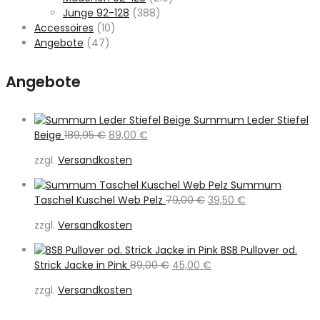
Junge 92-128
(388)
Accessoires
(10)
Angebote
(47)
Angebote
Summum Leder Stiefel
Ursprünglicher
Aktueller
Beige
189,95
€
89,00
€
Preis
Preis
zzgl.
Versandkosten
war:
ist:
189,95 €
89,00 €.
Summum
Ursprünglicher
Aktueller
Taschel Kuschel Web Pelz
79,00
€
39,50
€
Preis
Preis
zzgl.
Versandkosten
war:
ist:
79,00 €
39,50 €.
BSB Pullover od.
Ursprünglicher
Aktueller
Strick Jacke in Pink
89,00
€
45,00
€
Preis
Preis
zzgl.
Versandkosten
war:
ist:
89,00 €
45,00 €.