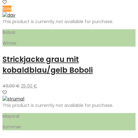
Sale
This product is currently not available for purchase.
Boboli
Winter
Strickjacke grau mit
kobaldblau/gelb Boboli
Ursprünglicher
Aktueller
49,00
€
25,00
€
Preis
Preis
war:
ist:
49,00 €
25,00 €.
This product is currently not available for purchase.
Mayoral
Sommer