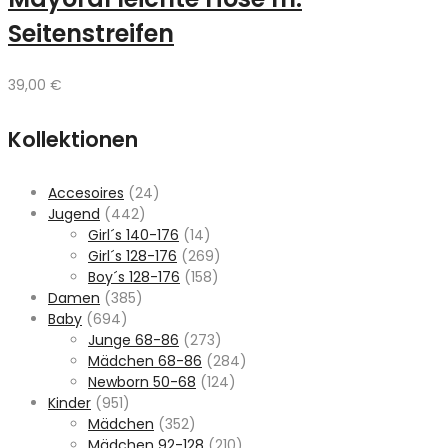
Seitenstreifen
39,00
€
Kollektionen
Accesoires
(24)
Jugend
(442)
Girl´s 140-176
(14)
Girl´s 128-176
(269)
Boy´s 128-176
(158)
Damen
(385)
Baby
(694)
Junge 68-86
(273)
Mädchen 68-86
(284)
Newborn 50-68
(124)
Kinder
(951)
Mädchen
(352)
Mädchen 92-128
(210)