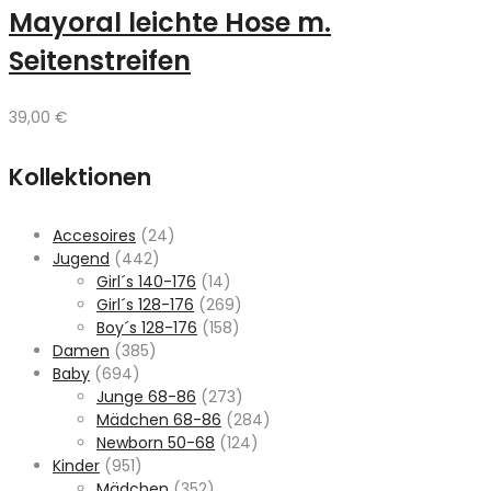
Mayoral leichte Hose m.
Seitenstreifen
39,00
€
Kollektionen
Accesoires
(24)
Jugend
(442)
Girl´s 140-176
(14)
Girl´s 128-176
(269)
Boy´s 128-176
(158)
Damen
(385)
Baby
(694)
Junge 68-86
(273)
Mädchen 68-86
(284)
Newborn 50-68
(124)
Kinder
(951)
Mädchen
(352)