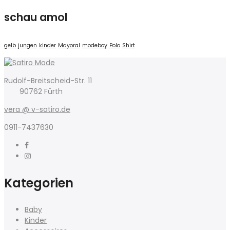
89,00 €
45,00 €.
schau amol
gelb
jungen
kinder
Mayoral
modeboy
Polo
Shirt
Rudolf-Breitscheid-Str. 11
90762 Fürth
vera @ v-satiro.de
0911-7437630
Kategorien
Baby
Kinder