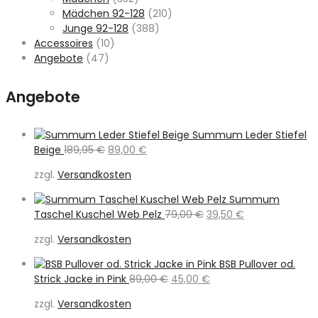
Mädchen 92-128
(210)
Junge 92-128
(388)
Accessoires
(10)
Angebote
(47)
Angebote
Summum Leder Stiefel
Ursprünglicher
Aktueller
Beige
189,95
€
89,00
€
Preis
Preis
zzgl.
Versandkosten
war:
ist:
189,95 €
89,00 €.
Summum
Ursprünglicher
Aktueller
Taschel Kuschel Web Pelz
79,00
€
39,50
€
Preis
Preis
zzgl.
Versandkosten
war:
ist:
79,00 €
39,50 €.
BSB Pullover od.
Ursprünglicher
Aktueller
Strick Jacke in Pink
89,00
€
45,00
€
Preis
Preis
zzgl.
Versandkosten
war:
ist: