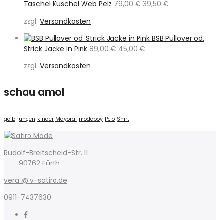
Ursprünglicher
Aktueller
Taschel Kuschel Web Pelz
79,00
€
39,50
€
Preis
Preis
zzgl.
Versandkosten
war:
ist:
79,00 €
39,50 €.
BSB Pullover od.
Ursprünglicher
Aktueller
Strick Jacke in Pink
89,00
€
45,00
€
Preis
Preis
zzgl.
Versandkosten
war:
ist:
89,00 €
45,00 €.
schau amol
gelb
jungen
kinder
Mayoral
modeboy
Polo
Shirt
Rudolf-Breitscheid-Str. 11
90762 Fürth
vera @ v-satiro.de
0911-7437630