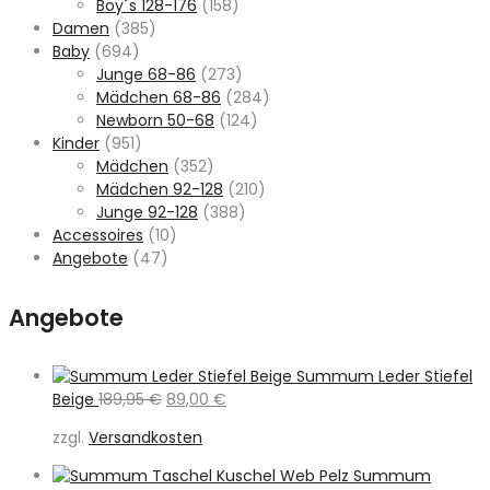
Boy´s 128-176
(158)
Damen
(385)
Baby
(694)
Junge 68-86
(273)
Mädchen 68-86
(284)
Newborn 50-68
(124)
Kinder
(951)
Mädchen
(352)
Mädchen 92-128
(210)
Junge 92-128
(388)
Accessoires
(10)
Angebote
(47)
Angebote
Summum Leder Stiefel
Ursprünglicher
Aktueller
Beige
189,95
€
89,00
€
Preis
Preis
zzgl.
Versandkosten
war:
ist:
189,95 €
89,00 €.
Summum