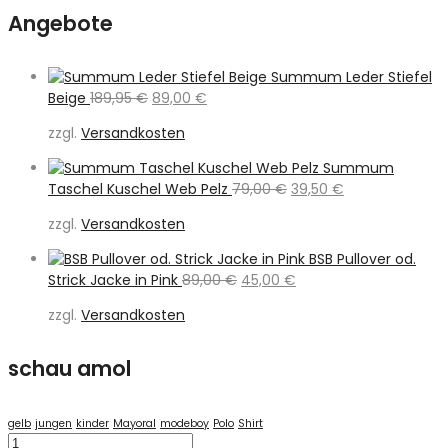
Angebote
Summum Leder Stiefel
Ursprünglicher
Aktueller
Beige
189,95
€
89,00
€
Preis
Preis
zzgl.
Versandkosten
war:
ist:
189,95 €
89,00 €.
Summum
Ursprünglicher
Aktueller
Taschel Kuschel Web Pelz
79,00
€
39,50
€
Preis
Preis
zzgl.
Versandkosten
war:
ist:
79,00 €
39,50 €.
BSB Pullover od.
Ursprünglicher
Aktueller
Strick Jacke in Pink
89,00
€
45,00
€
Preis
Preis
zzgl.
Versandkosten
war:
ist:
89,00 €
45,00 €.
schau amol
gelb
jungen
kinder
Mayoral
modeboy
Polo
Shirt