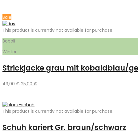
Sale
This product is currently not available for purchase.
Boboli
Winter
Strickjacke grau mit kobaldblau/ge
Ursprünglicher
Aktueller
49,00
€
25,00
€
Preis
Preis
war:
ist:
49,00 €
25,00 €.
This product is currently not available for purchase.
Schuh kariert Gr. braun/schwarz