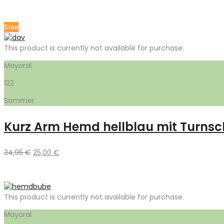
Sale
This product is currently not available for purchase.
Mayoral
122
Sommer
Kurz Arm Hemd hellblau mit Turns
Ursprünglicher
Aktueller
34,95
€
25,00
€
Preis
Preis
war:
ist:
34,95 €
25,00 €.
This product is currently not available for purchase.
Mayoral