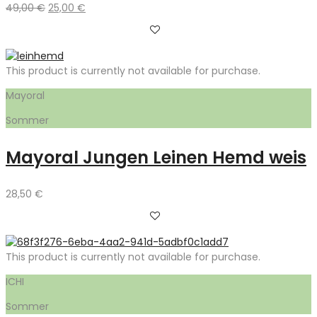
Ursprünglicher
Aktueller
49,00
€
25,00
€
Preis
Preis
war:
ist:
49,00 €
25,00 €.
This product is currently not available for purchase.
Mayoral
Sommer
Mayoral Jungen Leinen Hemd weis
28,50
€
This product is currently not available for purchase.
ICHI
Sommer