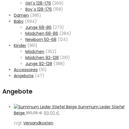
Girl´s 128-176
(269)
Boy´s 128-176
(158)
Damen
(385)
Baby
(694)
Junge 68-86
(273)
Mädchen 68-86
(284)
Newborn 50-68
(124)
Kinder
(951)
Mädchen
(352)
Mädchen 92-128
(210)
Junge 92-128
(388)
Accessoires
(10)
Angebote
(47)
Angebote
Summum Leder Stiefel
Ursprünglicher
Aktueller
Beige
189,95
€
89,00
€
Preis
Preis
zzgl.
Versandkosten
war:
ist: