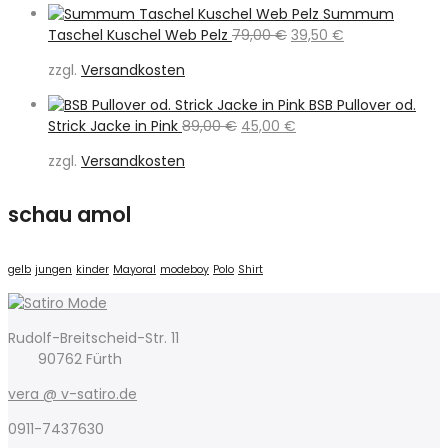
189,95 €
89,00 €.
Summum
Ursprünglicher
Aktueller
Taschel Kuschel Web Pelz
79,00
€
39,50
€
Preis
Preis
zzgl.
Versandkosten
war:
ist:
79,00 €
39,50 €.
BSB Pullover od.
Ursprünglicher
Aktueller
Strick Jacke in Pink
89,00
€
45,00
€
Preis
Preis
zzgl.
Versandkosten
war:
ist:
89,00 €
45,00 €.
schau amol
gelb
jungen
kinder
Mayoral
modeboy
Polo
Shirt
Rudolf-Breitscheid-Str. 11
90762 Fürth
vera @ v-satiro.de
0911-7437630