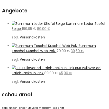
Angebote
Summum Leder Stiefel
Ursprünglicher
Aktueller
Beige
189,95
€
89,00
€
Preis
Preis
zzgl.
Versandkosten
war:
ist:
189,95 €
89,00 €.
Summum
Ursprünglicher
Aktueller
Taschel Kuschel Web Pelz
79,00
€
39,50
€
Preis
Preis
zzgl.
Versandkosten
war:
ist:
79,00 €
39,50 €.
BSB Pullover od.
Ursprünglicher
Aktueller
Strick Jacke in Pink
89,00
€
45,00
€
Preis
Preis
zzgl.
Versandkosten
war:
ist:
89,00 €
45,00 €.
schau amol
gelb
jungen
kinder
Mayoral
modeboy
Polo
Shirt