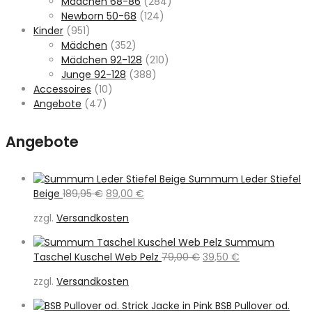
Mädchen 68-86
(284)
Newborn 50-68
(124)
Kinder
(951)
Mädchen
(352)
Mädchen 92-128
(210)
Junge 92-128
(388)
Accessoires
(10)
Angebote
(47)
Angebote
Summum Leder Stiefel
Ursprünglicher
Aktueller
Beige
189,95
€
89,00
€
Preis
Preis
zzgl.
Versandkosten
war:
ist:
189,95 €
89,00 €.
Summum
Ursprünglicher
Aktueller
Taschel Kuschel Web Pelz
79,00
€
39,50
€
Preis
Preis
zzgl.
Versandkosten
war:
ist:
79,00 €
39,50 €.
BSB Pullover od.