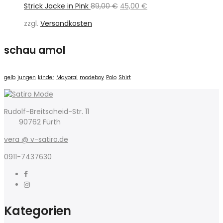
Ursprünglicher
Aktueller
Strick Jacke in Pink
89,00
€
45,00
€
Preis
Preis
zzgl.
Versandkosten
war:
ist:
89,00 €
45,00 €.
schau amol
gelb
jungen
kinder
Mayoral
modeboy
Polo
Shirt
Rudolf-Breitscheid-Str. 11
90762 Fürth
vera @ v-satiro.de
0911-7437630
Kategorien