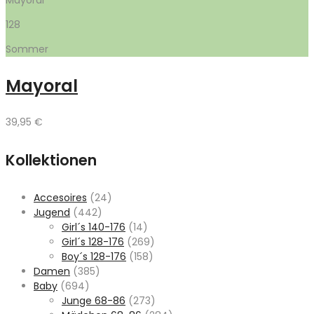
128
Sommer
Mayoral
39,95
€
Kollektionen
Accesoires
(24)
Jugend
(442)
Girl´s 140-176
(14)
Girl´s 128-176
(269)
Boy´s 128-176
(158)
Damen
(385)
Baby
(694)
Junge 68-86
(273)