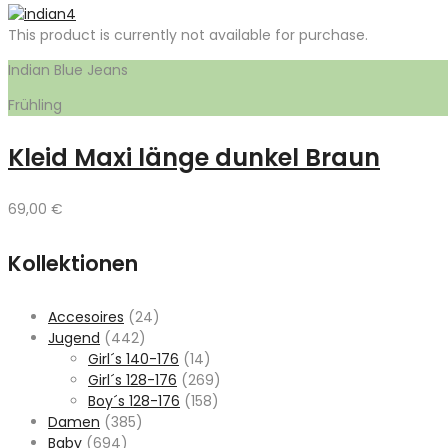
This product is currently not available for purchase.
Indian Blue Jeans
Frühling
Kleid Maxi länge dunkel Braun
69,00
€
Kollektionen
Accesoires
(24)
Jugend
(442)
Girl´s 140-176
(14)
Girl´s 128-176
(269)
Boy´s 128-176
(158)
Damen
(385)
Baby
(694)