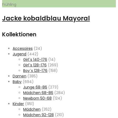
Frühling
Jacke kobaldblau Mayoral
Kollektionen
Accesoires
(24)
Jugend
(442)
Girl´s 140-176
(14)
Girl´s 128-176
(269)
Boy´s 128-176
(158)
Damen
(385)
Baby
(694)
Junge 68-86
(273)
Mädchen 68-86
(284)
Newborn 50-68
(124)
Kinder
(951)
Mädchen
(352)
Mädchen 92-128
(210)