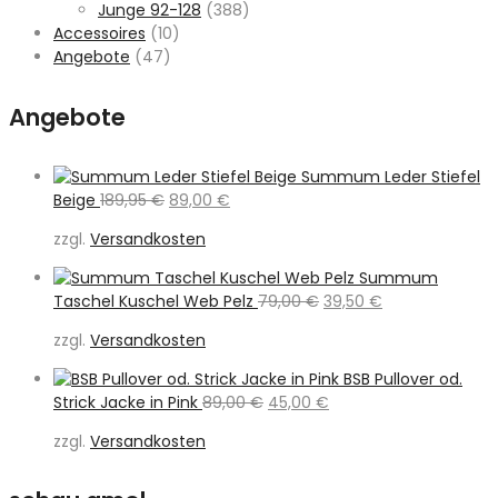
Junge 92-128
(388)
Accessoires
(10)
Angebote
(47)
Angebote
Summum Leder Stiefel
Ursprünglicher
Aktueller
Beige
189,95
€
89,00
€
Preis
Preis
zzgl.
Versandkosten
war:
ist:
189,95 €
89,00 €.
Summum
Ursprünglicher
Aktueller
Taschel Kuschel Web Pelz
79,00
€
39,50
€
Preis
Preis
zzgl.
Versandkosten
war:
ist:
79,00 €
39,50 €.
BSB Pullover od.
Ursprünglicher
Aktueller
Strick Jacke in Pink
89,00
€
45,00
€
Preis
Preis
zzgl.
Versandkosten
war:
ist:
89,00 €
45,00 €.