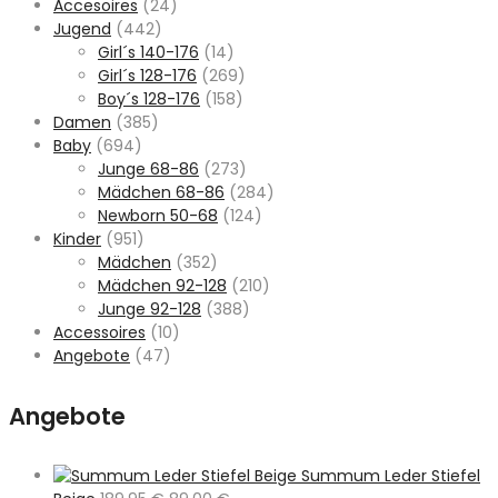
Accesoires
(24)
Jugend
(442)
Girl´s 140-176
(14)
Girl´s 128-176
(269)
Boy´s 128-176
(158)
Damen
(385)
Baby
(694)
Junge 68-86
(273)
Mädchen 68-86
(284)
Newborn 50-68
(124)
Kinder
(951)
Mädchen
(352)
Mädchen 92-128
(210)
Junge 92-128
(388)
Accessoires
(10)
Angebote
(47)
Angebote
Summum Leder Stiefel
Ursprünglicher
Aktueller