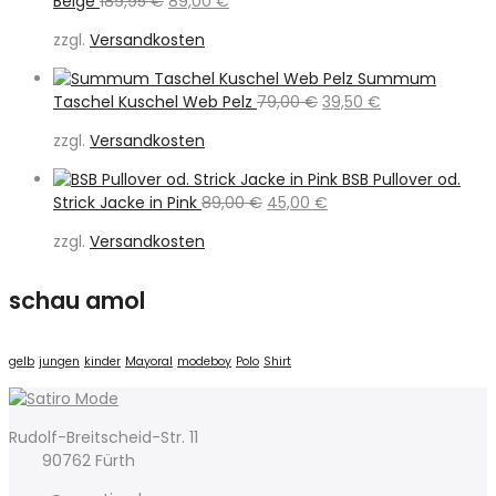
Beige
189,95
€
89,00
€
Preis
Preis
zzgl.
Versandkosten
war:
ist:
189,95 €
89,00 €.
Summum
Ursprünglicher
Aktueller
Taschel Kuschel Web Pelz
79,00
€
39,50
€
Preis
Preis
zzgl.
Versandkosten
war:
ist:
79,00 €
39,50 €.
BSB Pullover od.
Ursprünglicher
Aktueller
Strick Jacke in Pink
89,00
€
45,00
€
Preis
Preis
zzgl.
Versandkosten
war:
ist:
89,00 €
45,00 €.
schau amol
gelb
jungen
kinder
Mayoral
modeboy
Polo
Shirt
Rudolf-Breitscheid-Str. 11
90762 Fürth