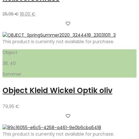
Ursprünglicher
Aktueller
25,95
€
18,00
€
Preis
Preis
war:
ist:
25,95 €
18,00 €.
This product is currently not available for purchase.
Object
38, 40
Sommer
Object Kleid Wickel Optik oliv
79,95
€
This product is currently not available for purchase.