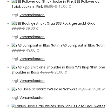
BSB Pullover od.
Ursprünglicher
Aktueller
Strick Jacke in Pink
89,00
€
45,00
€
Preis
Preis
zzgl.
Versandkosten
war:
ist:
89,00 €
45,00 €.
BSB Rock gestrickt Grau
Ursprünglicher
Aktueller
89,00
€
39,00
€
Preis
Preis
zzgl.
Versandkosten
war:
ist:
89,00 €
39,00 €.
YAS Jumpsuit in Blau Satin
Ursprünglicher
Aktueller
89,99
€
49,00
€
Preis
Preis
zzgl.
Versandkosten
war:
ist:
89,99 €
49,00 €.
YAS Ripp Shirt one
Ursprünglicher
Aktueller
Shoulder in Rosa
49,00
€
25,00
€
Preis
Preis
zzgl.
Versandkosten
war:
ist:
49,00 €
25,00 €.
Ursprüngl
A
YAS Hose Schwarz
79,99
€
35,00
€
Preis
Pr
zzgl.
Versandkosten
war:
is
79,99 €
3
Lanius Hose Grau weites