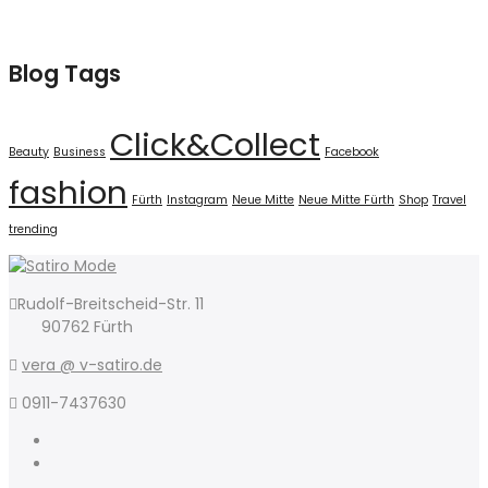
Blog Tags
Click&Collect
Beauty
Business
Facebook
fashion
Fürth
Instagram
Neue Mitte
Neue Mitte Fürth
Shop
Travel
trending
Rudolf-Breitscheid-Str. 11
90762 Fürth
vera @ v-satiro.de
0911-7437630