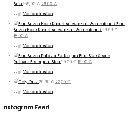
Ursprünglicher
Aktueller
Bein
169,90
€
79,00
€
Preis
Preis
zzgl.
Versandkosten
war:
ist:
169,90 €
79,00 €.
Blue
Seven Hose Kariert schwarz m. Gummibund
29,99
€
Ursprünglicher
Aktueller
18,00
€
Preis
Preis
zzgl.
Versandkosten
war:
ist:
29,99 €
18,00 €.
Blue Seven
Ursprünglicher
Aktueller
Pullover Federgarn Blau
29,00
€
19,00
€
Preis
Preis
zzgl.
Versandkosten
war:
ist:
29,00 €
19,00 €.
Ursprünglicher
Aktueller
Only
29,99
€
22,00
€
Preis
Preis
zzgl.
Versandkosten
war:
ist:
29,99 €
22,00 €.
Instagram Feed