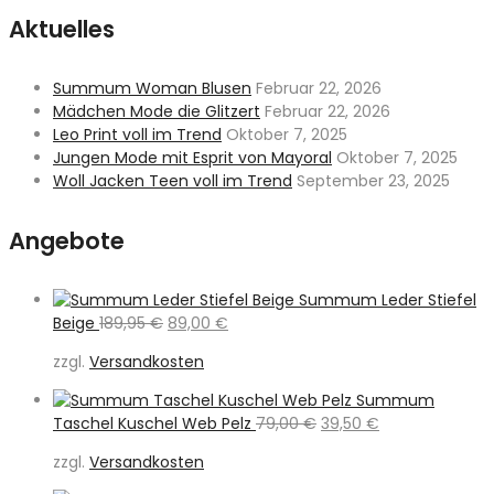
Aktuelles
Summum Woman Blusen
Februar 22, 2026
Mädchen Mode die Glitzert
Februar 22, 2026
Leo Print voll im Trend
Oktober 7, 2025
Jungen Mode mit Esprit von Mayoral
Oktober 7, 2025
Woll Jacken Teen voll im Trend
September 23, 2025
Angebote
Summum Leder Stiefel
Ursprünglicher
Aktueller
Beige
189,95
€
89,00
€
Preis
Preis
zzgl.
Versandkosten
war:
ist:
189,95 €
89,00 €.
Summum
Ursprünglicher
Aktueller
Taschel Kuschel Web Pelz
79,00
€
39,50
€
Preis
Preis
zzgl.
Versandkosten
war:
ist:
79,00 €
39,50 €.