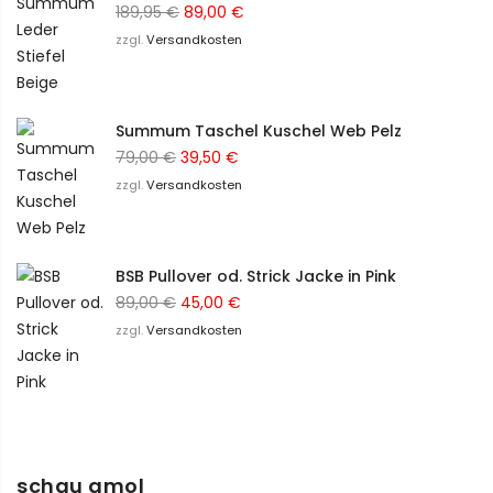
Ursprünglicher
Aktueller
189,95
€
89,00
€
Preis
Preis
zzgl.
Versandkosten
war:
ist:
189,95 €
89,00 €.
Summum Taschel Kuschel Web Pelz
Ursprünglicher
Aktueller
79,00
€
39,50
€
Preis
Preis
zzgl.
Versandkosten
war:
ist:
79,00 €
39,50 €.
BSB Pullover od. Strick Jacke in Pink
Ursprünglicher
Aktueller
89,00
€
45,00
€
Preis
Preis
zzgl.
Versandkosten
war:
ist:
89,00 €
45,00 €.
schau amol