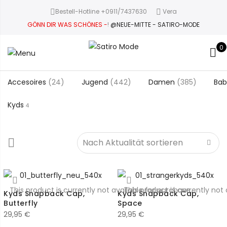
Bestell-Hotline +0911/7437630
Vera
GÖNN DIR WAS SCHÖNES -
!
@NEUE-MITTE - SATIRO-MODE
0
Accesoires
(24)
Jugend
(442)
Damen
(385)
Bab
Kyds
4
This product is currently not available for purchase.
This product is currently not 
Kyds Snapback Cap,
Kyds Snapback Cap,
Butterfly
Space
29,95
€
29,95
€