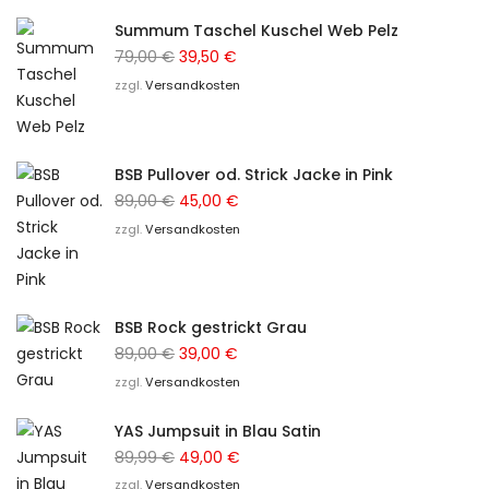
Summum Taschel Kuschel Web Pelz
Ursprünglicher
Aktueller
79,00
€
39,50
€
Preis
Preis
zzgl.
Versandkosten
war:
ist:
79,00 €
39,50 €.
BSB Pullover od. Strick Jacke in Pink
Ursprünglicher
Aktueller
89,00
€
45,00
€
Preis
Preis
zzgl.
Versandkosten
war:
ist:
89,00 €
45,00 €.
BSB Rock gestrickt Grau
Ursprünglicher
Aktueller
89,00
€
39,00
€
Preis
Preis
zzgl.
Versandkosten
war:
ist:
YAS Jumpsuit in Blau Satin
89,00 €
39,00 €.
Ursprünglicher
Aktueller
89,99
€
49,00
€
Preis
Preis
zzgl.
Versandkosten