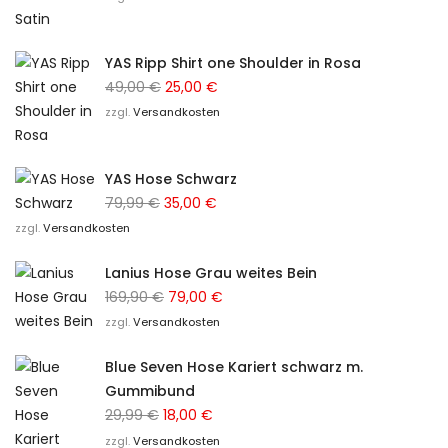
war:
ist:
89,99 €
49,00 €.
YAS Ripp Shirt one Shoulder in Rosa
Ursprünglicher
Aktueller
49,00
€
25,00
€
Preis
Preis
zzgl.
Versandkosten
war:
ist:
49,00 €
25,00 €.
YAS Hose Schwarz
Ursprünglicher
Aktueller
79,99
€
35,00
€
Preis
Preis
zzgl.
Versandkosten
war:
ist:
Lanius Hose Grau weites Bein
79,99 €
35,00 €.
Ursprünglicher
Aktueller
169,90
€
79,00
€
Preis
Preis
zzgl.
Versandkosten
war:
ist:
Blue Seven Hose Kariert schwarz m.
169,90 €
79,00 €.
Gummibund
Ursprünglicher
Aktueller
29,99
€
18,00
€
Preis
Preis
zzgl.
Versandkosten