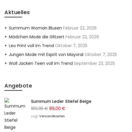
Aktuelles
Summum Woman Blusen
Februar 22, 2026
Mädchen Mode die Glitzert
Februar 22, 2026
Leo Print voll im Trend
Oktober 7, 2025
Jungen Mode mit Esprit von Mayoral
Oktober 7, 2025
Woll Jacken Teen voll im Trend
September 23, 2025
Angebote
Summum Leder Stiefel Beige
Ursprünglicher
Aktueller
189,95
€
89,00
€
Preis
Preis
zzgl.
Versandkosten
war:
ist:
189,95 €
89,00 €.