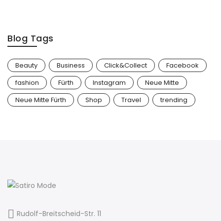
Blog Tags
Beauty
Business
Click&Collect
Facebook
fashion
Fürth
Instagram
Neue Mitte
Neue Mitte Fürth
Shop
Travel
trending
Rudolf-Breitscheid-Str. 11