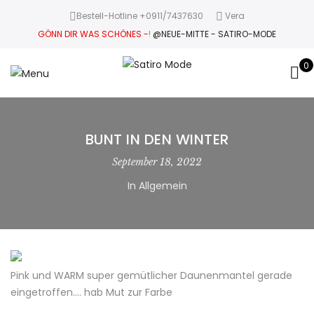
Bestell-Hotline +0911/7437630
Vera
GÖNN DIR WAS SCHÖNES -
!
@NEUE-MITTE - SATIRO-MODE
0
BUNT IN DEN WINTER
September 18, 2022
In Allgemein
Pink und WARM super gemütlicher Daunenmantel gerade
eingetroffen…. hab Mut zur Farbe