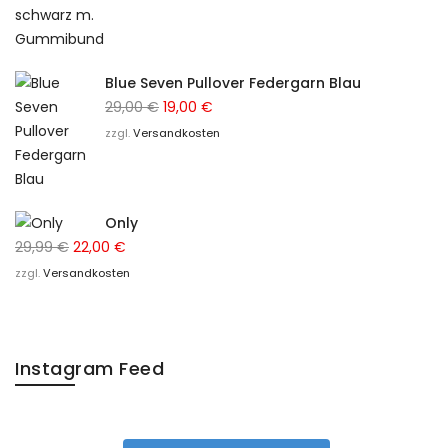
war:
ist:
29,99 €
18,00 €.
Blue Seven Pullover Federgarn Blau
Ursprünglicher
Aktueller
29,00
€
19,00
€
Preis
Preis
zzgl.
Versandkosten
war:
ist:
29,00 €
19,00 €.
Only
Ursprünglicher
Aktueller
29,99
€
22,00
€
Preis
Preis
zzgl.
Versandkosten
war:
ist:
29,99 €
22,00 €.
Instagram Feed