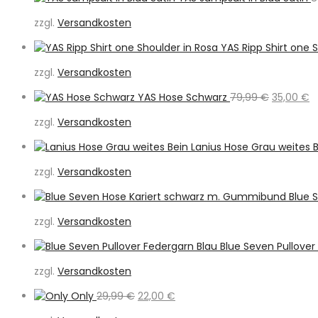
zzgl.
Versandkosten
YAS Ripp Shirt one 
zzgl.
Versandkosten
Ursprüngl
A
YAS Hose Schwarz
79,99
€
35,00
€
Preis
Pr
zzgl.
Versandkosten
war:
is
79,99 €
3
Lanius Hose Grau weites 
zzgl.
Versandkosten
Blue 
zzgl.
Versandkosten
Blue Seven Pullover
zzgl.
Versandkosten
Ursprünglicher
Aktueller
Only
29,99
€
22,00
€
Preis
Preis