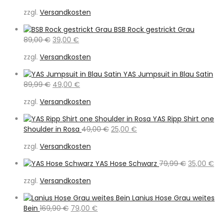
Preis
Preis
zzgl.
Versandkosten
war:
ist:
89,00 €
45,00 €.
BSB Rock gestrickt Grau
Ursprünglicher
Aktueller
89,00
€
39,00
€
Preis
Preis
zzgl.
Versandkosten
war:
ist:
89,00 €
39,00 €.
YAS Jumpsuit in Blau Satin
Ursprünglicher
Aktueller
89,99
€
49,00
€
Preis
Preis
zzgl.
Versandkosten
war:
ist:
89,99 €
49,00 €.
YAS Ripp Shirt one
Ursprünglicher
Aktueller
Shoulder in Rosa
49,00
€
25,00
€
Preis
Preis
zzgl.
Versandkosten
war:
ist:
49,00 €
25,00 €.
Ursprüngl
A
YAS Hose Schwarz
79,99
€
35,00
€
Preis
Pr
zzgl.
Versandkosten
war:
is
79,99 €
3
Lanius Hose Grau weites
Ursprünglicher
Aktueller
Bein
169,90
€
79,00
€
Preis
Preis