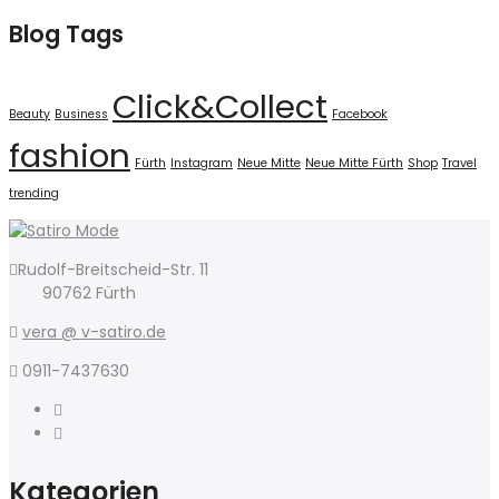
Blog Tags
Click&Collect
Beauty
Business
Facebook
fashion
Fürth
Instagram
Neue Mitte
Neue Mitte Fürth
Shop
Travel
trending
Rudolf-Breitscheid-Str. 11
90762 Fürth
vera @ v-satiro.de
0911-7437630
Kategorien