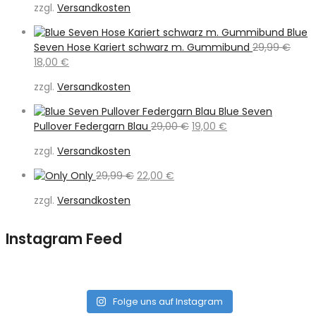
zzgl.
Versandkosten
war:
ist:
169,90 €
79,00 €.
Blue
Seven Hose Kariert schwarz m. Gummibund
29,99
€
Ursprünglicher
Aktueller
18,00
€
Preis
Preis
zzgl.
Versandkosten
war:
ist:
29,99 €
18,00 €.
Blue Seven
Ursprünglicher
Aktueller
Pullover Federgarn Blau
29,00
€
19,00
€
Preis
Preis
zzgl.
Versandkosten
war:
ist:
29,00 €
19,00 €.
Ursprünglicher
Aktueller
Only
29,99
€
22,00
€
Preis
Preis
zzgl.
Versandkosten
war:
ist:
29,99 €
22,00 €.
Instagram Feed
Folge uns auf Instagram