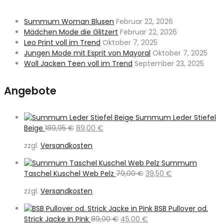
Summum Woman Blusen
Februar 22, 2026
Mädchen Mode die Glitzert
Februar 22, 2026
Leo Print voll im Trend
Oktober 7, 2025
Jungen Mode mit Esprit von Mayoral
Oktober 7, 2025
Woll Jacken Teen voll im Trend
September 23, 2025
Angebote
Summum Leder Stiefel
Ursprünglicher
Aktueller
Beige
189,95
€
89,00
€
Preis
Preis
zzgl.
Versandkosten
war:
ist:
189,95 €
89,00 €.
Summum
Ursprünglicher
Aktueller
Taschel Kuschel Web Pelz
79,00
€
39,50
€
Preis
Preis
zzgl.
Versandkosten
war:
ist:
79,00 €
39,50 €.
BSB Pullover od.
Ursprünglicher
Aktueller
Strick Jacke in Pink
89,00
€
45,00
€