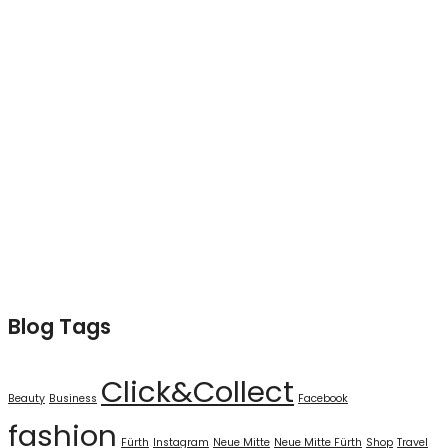
Blog Tags
Click&Collect
Beauty
Business
Facebook
fashion
Fürth
Instagram
Neue Mitte
Neue Mitte Fürth
Shop
Travel