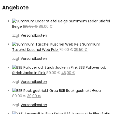
Angebote
Summum Leder Stiefel
Ursprünglicher
Aktueller
Beige
189,95
€
89,00
€
Preis
Preis
zzgl.
Versandkosten
war:
ist:
189,95 €
89,00 €.
Summum
Ursprünglicher
Aktueller
Taschel Kuschel Web Pelz
79,00
€
39,50
€
Preis
Preis
zzgl.
Versandkosten
war:
ist:
79,00 €
39,50 €.
BSB Pullover od.
Ursprünglicher
Aktueller
Strick Jacke in Pink
89,00
€
45,00
€
Preis
Preis
zzgl.
Versandkosten
war:
ist:
89,00 €
45,00 €.
BSB Rock gestrickt Grau
Ursprünglicher
Aktueller
89,00
€
39,00
€
Preis
Preis
zzgl.
Versandkosten
war:
ist:
89,00 €
39,00 €.
YAS Jumpsuit in Blau Satin