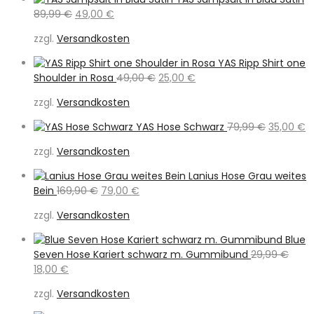
Ursprünglicher
Aktueller
89,99
€
49,00
€
Preis
Preis
zzgl.
Versandkosten
war:
ist:
89,99 €
49,00 €.
YAS Ripp Shirt one
Ursprünglicher
Aktueller
Shoulder in Rosa
49,00
€
25,00
€
Preis
Preis
zzgl.
Versandkosten
war:
ist:
49,00 €
25,00 €.
Ursprüngl
A
YAS Hose Schwarz
79,99
€
35,00
€
Preis
Pr
zzgl.
Versandkosten
war:
is
79,99 €
3
Lanius Hose Grau weites
Ursprünglicher
Aktueller
Bein
169,90
€
79,00
€
Preis
Preis
zzgl.
Versandkosten
war:
ist:
169,90 €
79,00 €.
Blue
Seven Hose Kariert schwarz m. Gummibund
29,99
€
Ursprünglicher
Aktueller
18,00
€
Preis
Preis
zzgl.
Versandkosten
war:
ist:
29,99 €
18,00 €.