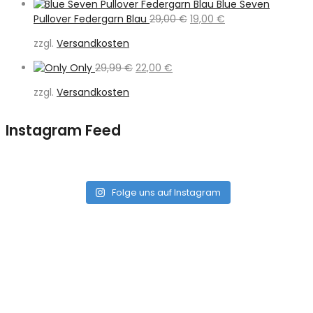
Blue Seven
Ursprünglicher
Aktueller
Pullover Federgarn Blau
29,00
€
19,00
€
Preis
Preis
zzgl.
Versandkosten
war:
ist:
29,00 €
19,00 €.
Ursprünglicher
Aktueller
Only
29,99
€
22,00
€
Preis
Preis
zzgl.
Versandkosten
war:
ist:
29,99 €
22,00 €.
Instagram Feed
Folge uns auf Instagram