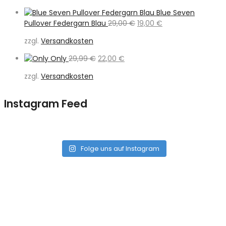
29,99 €
18,00 €.
Blue Seven
Ursprünglicher
Aktueller
Pullover Federgarn Blau
29,00
€
19,00
€
Preis
Preis
zzgl.
Versandkosten
war:
ist:
29,00 €
19,00 €.
Ursprünglicher
Aktueller
Only
29,99
€
22,00
€
Preis
Preis
zzgl.
Versandkosten
war:
ist:
29,99 €
22,00 €.
Instagram Feed
Folge uns auf Instagram