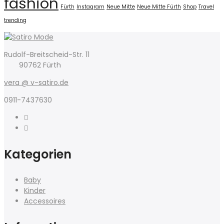
fashion
Fürth
Instagram
Neue Mitte
Neue Mitte Fürth
Shop
Travel
trending
Rudolf-Breitscheid-Str. 11
90762 Fürth
vera @ v-satiro.de
0911-7437630
Kategorien
Baby
Kinder
Accessoires