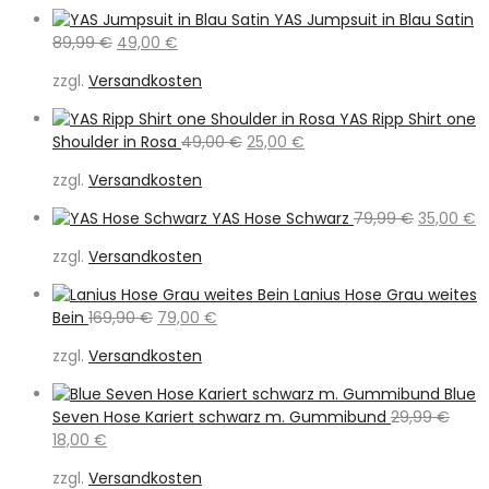
89,00 €
39,00 €.
YAS Jumpsuit in Blau Satin
Ursprünglicher
Aktueller
89,99
€
49,00
€
Preis
Preis
zzgl.
Versandkosten
war:
ist:
89,99 €
49,00 €.
YAS Ripp Shirt one
Ursprünglicher
Aktueller
Shoulder in Rosa
49,00
€
25,00
€
Preis
Preis
zzgl.
Versandkosten
war:
ist:
49,00 €
25,00 €.
Ursprüngl
A
YAS Hose Schwarz
79,99
€
35,00
€
Preis
Pr
zzgl.
Versandkosten
war:
is
79,99 €
3
Lanius Hose Grau weites
Ursprünglicher
Aktueller
Bein
169,90
€
79,00
€
Preis
Preis
zzgl.
Versandkosten
war:
ist:
169,90 €
79,00 €.
Blue
Seven Hose Kariert schwarz m. Gummibund
29,99
€
Ursprünglicher
Aktueller
18,00
€
Preis
Preis
zzgl.
Versandkosten
war:
ist: