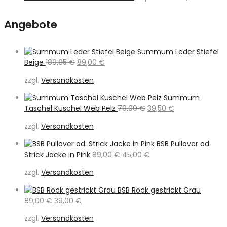
Angebote
Summum Leder Stiefel
Ursprünglicher
Aktueller
Beige
189,95
€
89,00
€
Preis
Preis
zzgl.
Versandkosten
war:
ist:
189,95 €
89,00 €.
Summum
Ursprünglicher
Aktueller
Taschel Kuschel Web Pelz
79,00
€
39,50
€
Preis
Preis
zzgl.
Versandkosten
war:
ist:
79,00 €
39,50 €.
BSB Pullover od.
Ursprünglicher
Aktueller
Strick Jacke in Pink
89,00
€
45,00
€
Preis
Preis
zzgl.
Versandkosten
war:
ist:
89,00 €
45,00 €.
BSB Rock gestrickt Grau
Ursprünglicher
Aktueller
89,00
€
39,00
€
Preis
Preis
zzgl.
Versandkosten
war:
ist: