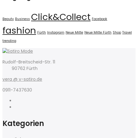
Click&Collect
Beauty
Business
Facebook
fashion
Fürth
Instagram
Neue Mitte
Neue Mitte Fürth
Shop
Travel
trending
Rudolf-Breitscheid-Str. 11
90762 Fürth
vera @ v-satiro.de
0911-7437630
Kategorien