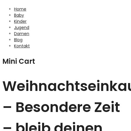
Home
Baby
Kinder
Jugend
Damen
Blog
Kontakt
Mini Cart
Weihnachtseinka
– Besondere Zeit
– bleib deinen