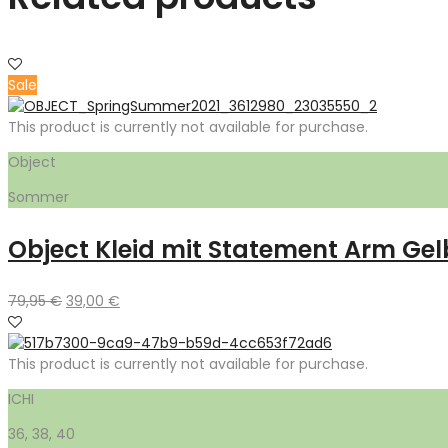
Sale
This product is currently not available for purchase.
Object
Sommer
Object Kleid mit Statement Arm Gel
Ursprünglicher
Aktueller
79,95
€
39,00
€
Preis
Preis
war:
ist:
79,95 €
39,00 €.
This product is currently not available for purchase.
ICHI
36, 38, 40