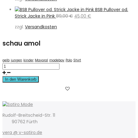
war:
ist:
79,00 €
39,50 €.
BSB Pullover od.
Ursprünglicher
Aktueller
Strick Jacke in Pink
89,00
€
45,00
€
Preis
Preis
zzgl.
Versandkosten
war:
ist:
89,00 €
45,00 €.
schau amol
gelb
jungen
kinder
Mayoral
modeboy
Polo
Shirt
In den Warenkorb
Rudolf-Breitscheid-Str. 11
90762 Fürth
vera @ v-satiro.de