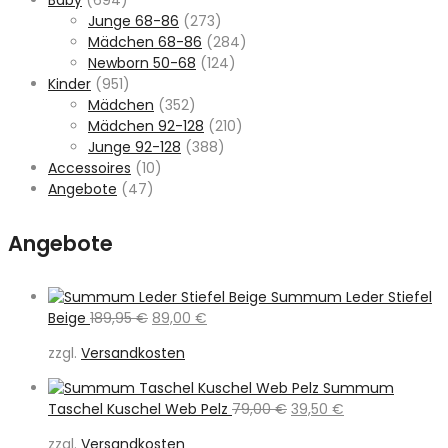
Junge 68-86
(273)
Mädchen 68-86
(284)
Newborn 50-68
(124)
Kinder
(951)
Mädchen
(352)
Mädchen 92-128
(210)
Junge 92-128
(388)
Accessoires
(10)
Angebote
(47)
Angebote
Summum Leder Stiefel
Ursprünglicher
Aktueller
Beige
189,95
€
89,00
€
Preis
Preis
zzgl.
Versandkosten
war:
ist:
189,95 €
89,00 €.
Summum
Ursprünglicher
Aktueller
Taschel Kuschel Web Pelz
79,00
€
39,50
€
Preis
Preis
zzgl.
Versandkosten