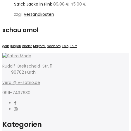
Ursprünglicher
Aktueller
Strick Jacke in Pink
89,00
€
45,00
€
Preis
Preis
zzgl.
Versandkosten
war:
ist:
89,00 €
45,00 €.
schau amol
gelb
jungen
kinder
Mayoral
modeboy
Polo
Shirt
Rudolf-Breitscheid-Str. 11
90762 Fürth
vera @ v-satiro.de
0911-7437630
Kategorien