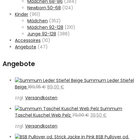
Mädchen 68-86
(284)
Newborn 50-68
(124)
Kinder
(951)
Mädchen
(352)
Mädchen 92-128
(210)
Junge 92-128
(388)
Accessoires
(10)
Angebote
(47)
Angebote
Summum Leder Stiefel
Ursprünglicher
Aktueller
Beige
189,95
€
89,00
€
Preis
Preis
zzgl.
Versandkosten
war:
ist:
189,95 €
89,00 €.
Summum
Ursprünglicher
Aktueller
Taschel Kuschel Web Pelz
79,00
€
39,50
€
Preis
Preis
zzgl.
Versandkosten
war:
ist:
79,00 €
39,50 €.
BSB Pullover od.