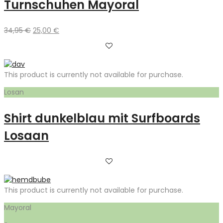
Turnschuhen Mayoral
Ursprünglicher
Aktueller
34,95
€
25,00
€
Preis
Preis
war:
ist:
34,95 €
25,00 €.
This product is currently not available for purchase.
Losan
Shirt dunkelblau mit Surfboards
Losaan
This product is currently not available for purchase.
Mayoral