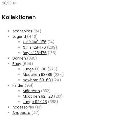
26,95
€
Kollektionen
Accesoires
(24)
Jugend
(442)
Girl´s 140-176
(14)
Girl´s 128-176
(269)
Boy´s 128-176
(158)
Damen
(385)
Baby
(694)
Junge 68-86
(273)
Mädchen 68-86
(284)
Newborn 50-68
(124)
Kinder
(951)
Mädchen
(352)
Mädchen 92-128
(210)
Junge 92-128
(388)
Accessoires
(10)
Angebote
(47)