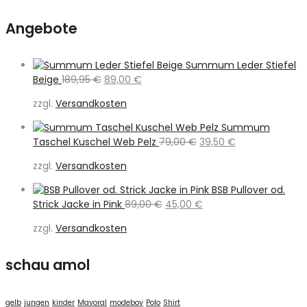
Angebote
Summum Leder Stiefel
Ursprünglicher
Aktueller
Beige
189,95
€
89,00
€
Preis
Preis
zzgl.
Versandkosten
war:
ist:
189,95 €
89,00 €.
Summum
Ursprünglicher
Aktueller
Taschel Kuschel Web Pelz
79,00
€
39,50
€
Preis
Preis
zzgl.
Versandkosten
war:
ist:
79,00 €
39,50 €.
BSB Pullover od.
Ursprünglicher
Aktueller
Strick Jacke in Pink
89,00
€
45,00
€
Preis
Preis
zzgl.
Versandkosten
war:
ist:
89,00 €
45,00 €.
schau amol
gelb
jungen
kinder
Mayoral
modeboy
Polo
Shirt