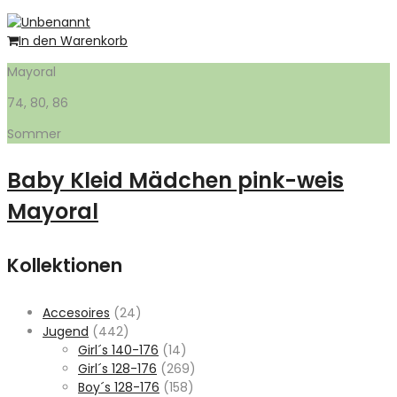
In den Warenkorb
Mayoral
74, 80, 86
Sommer
Baby Kleid Mädchen pink-weis
Mayoral
Kollektionen
Accesoires
(24)
Jugend
(442)
Girl´s 140-176
(14)
Girl´s 128-176
(269)
Boy´s 128-176
(158)