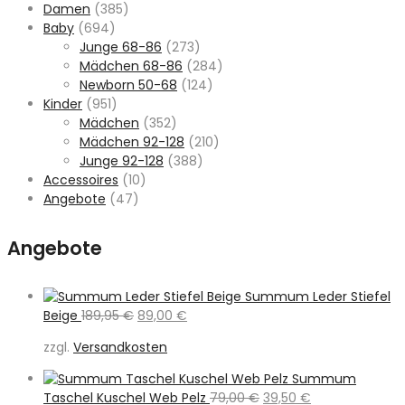
Damen
(385)
Baby
(694)
Junge 68-86
(273)
Mädchen 68-86
(284)
Newborn 50-68
(124)
Kinder
(951)
Mädchen
(352)
Mädchen 92-128
(210)
Junge 92-128
(388)
Accessoires
(10)
Angebote
(47)
Angebote
Summum Leder Stiefel
Ursprünglicher
Aktueller
Beige
189,95
€
89,00
€
Preis
Preis
zzgl.
Versandkosten
war:
ist:
189,95 €
89,00 €.
Summum
Ursprünglicher
Aktueller
Taschel Kuschel Web Pelz
79,00
€
39,50
€