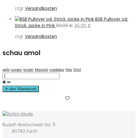
Preis
Preis
zzgl.
Versandkosten
war:
ist:
79,00 €
39,50 €.
BSB Pullover od.
Ursprünglicher
Aktueller
Strick Jacke in Pink
89,00
€
45,00
€
Preis
Preis
zzgl.
Versandkosten
war:
ist:
89,00 €
45,00 €.
schau amol
gelb
jungen
kinder
Mayoral
modeboy
Polo
Shirt
In den Warenkorb
Rudolf-Breitscheid-Str. 11
90762 Fürth