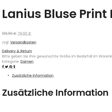
Lanius Bluse Prin
Ursprünglicher
Aktueller
139,90
€
79,00
€
Preis
Preis
zzgl.
Versandkosten
war:
ist:
139,90 €
79,00 €.
Delivery & Return
Bitte geben Sie ihre gewünschte Größe im Bedarfall im Warenkor
Kategorie:
Damen
Zusätzliche Information
Zusätzliche Information