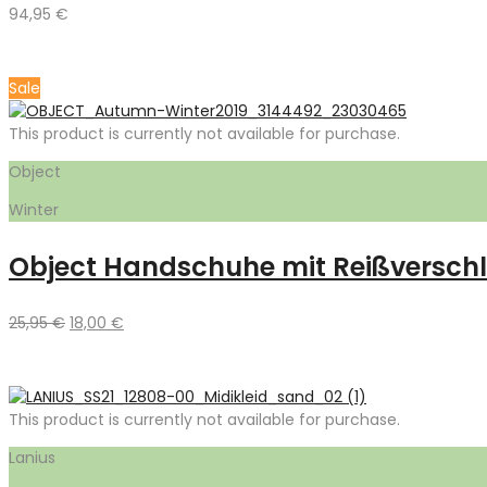
94,95
€
Sale
This product is currently not available for purchase.
Object
Winter
Object Handschuhe mit Reißversch
Ursprünglicher
Aktueller
25,95
€
18,00
€
Preis
Preis
war:
ist:
25,95 €
18,00 €.
This product is currently not available for purchase.
Lanius