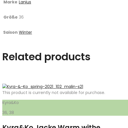
Marke
Lanius
Größe
36
Saison
Winter
Related products
This product is currently not available for purchase.
Kyra&Ko
36, 38
Kyra&Ko Jacke Warm withe