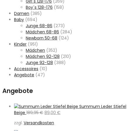
Girl´s 128-176
(269)
Boy´s 128-176
(158)
Damen
(385)
Baby
(694)
Junge 68-86
(273)
Mädchen 68-86
(284)
Newborn 50-68
(124)
Kinder
(951)
Mädchen
(352)
Mädchen 92-128
(210)
Junge 92-128
(388)
Accessoires
(10)
Angebote
(47)
Angebote
Summum Leder Stiefel
Ursprünglicher
Aktueller
Beige
189,95
€
89,00
€
Preis
Preis
zzgl.
Versandkosten
war:
ist:
189,95 €
89,00 €.