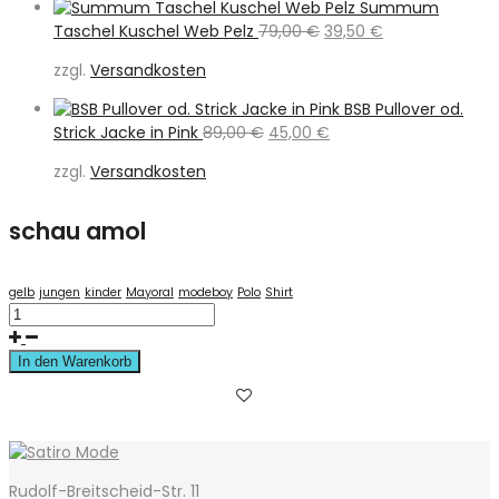
Summum
Ursprünglicher
Aktueller
Taschel Kuschel Web Pelz
79,00
€
39,50
€
Preis
Preis
zzgl.
Versandkosten
war:
ist:
79,00 €
39,50 €.
BSB Pullover od.
Ursprünglicher
Aktueller
Strick Jacke in Pink
89,00
€
45,00
€
Preis
Preis
zzgl.
Versandkosten
war:
ist:
89,00 €
45,00 €.
schau amol
gelb
jungen
kinder
Mayoral
modeboy
Polo
Shirt
In den Warenkorb
Rudolf-Breitscheid-Str. 11