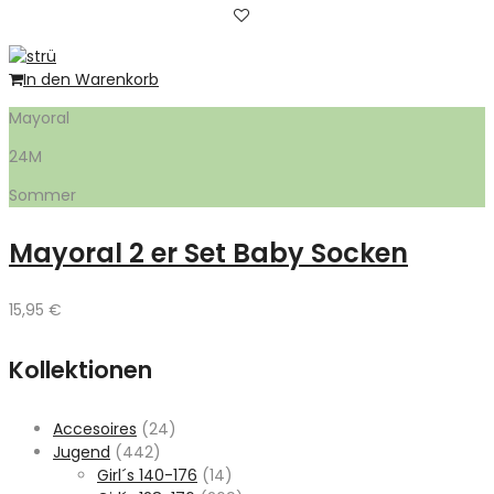
In den Warenkorb
Mayoral
24M
Sommer
Mayoral 2 er Set Baby Socken
15,95
€
Kollektionen
Accesoires
(24)
Jugend
(442)
Girl´s 140-176
(14)