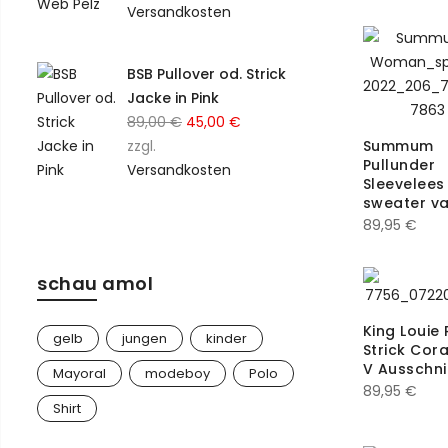
war:
ist:
Versandkosten
128
66
79,00 €
39,50 €.
Lanius
11
134
4
BSB Pullover od. Strick
Losan
36
Jacke in Pink
140
19
Ursprünglicher
Aktueller
89,00
€
45,00
€
Mayoral
177
146
Preis
Preis
Summum
zzgl.
2
Pullunder
Object
war:
ist:
Versandkosten
4
Sleevelees
152
21
89,00 €
45,00 €.
sweater va
Summum
4
89,95
€
16-18
1
UNQ
3
162
1
schau amol
YAS
4
164
27
King Louie P
gelb
jungen
kinder
Strick Cora
17
2
V Ausschni
Mayoral
modeboy
Polo
89,95
€
170
3
Shirt
176
10