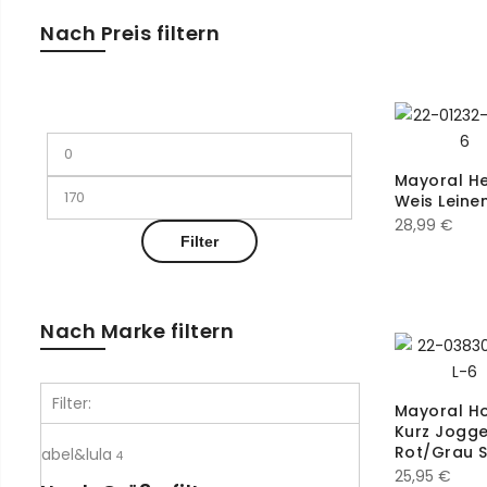
Nach Preis filtern
Min.
Max.
Preis
Preis
Mayoral H
Weis Leine
28,99
€
Filter
Nach Marke filtern
Filter:
Mayoral H
Kurz Jogge
Rot/Grau 
abel&lula
4
25,95
€