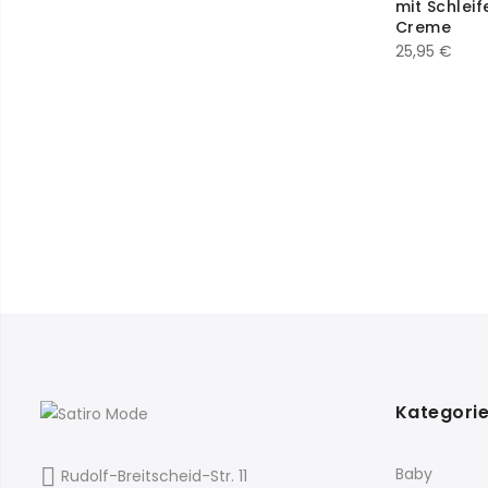
mit Schleif
40
25
Creme
25,95
€
42
20
44
2
50
2
52
9
54
9
56
11
6
2
6/12/18/24
1
Kategori
60
2
Baby
Rudolf-Breitscheid-Str. 11