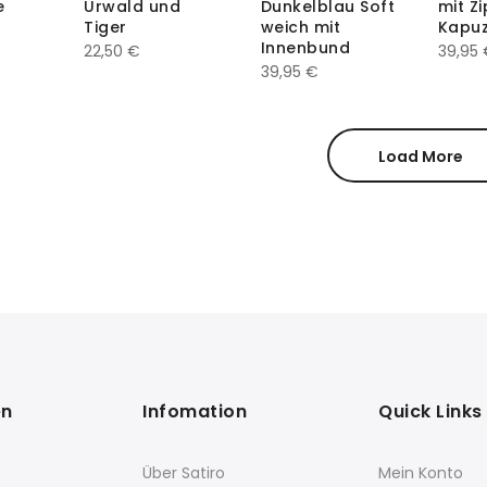
e
Urwald und
Dunkelblau Soft
mit Z
Tiger
weich mit
Kapu
Innenbund
22,50
€
39,95
39,95
€
Load More
en
Infomation
Quick Links
Über Satiro
Mein Konto