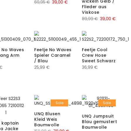
wickeln Gelb /
Ursprünglicher
Aktueller
69,95
€
39,00
€
Flieder aus
Preis
Preis
Viskose
war:
ist:
Ursprünglicher
Aktuell
89,99
€
39,00
€
69,95 €
39,00 €.
Preis
Preis
war:
ist:
89,99 €
39,00 €
e No Waves
Feetje No Waves
Feetje Cool
 Lang Arm
Spieler Caramel
Crew Hose
/ Blau
Sweet Schwarz
€
25,99
€
36,99
€
Sale
Sale
UNQ Blusen
UNQ Jumpsuit
Kleid Weis
Blau gemustert
e kaptain
Baumwolle
Baumwolle
a Jacke