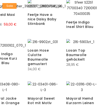
Sale
leid Maxi
Feetje Have a
nice Daisy Baby
Feetje Indigo
Stirnbank
Ursprünglicher
Aktueller
€
59,00
€
Insel Shirt Blau
Preis
Preis
war:
ist:
89,95 €
59,00 €.
Losan Hose
Losan Top
e Indigo
Culotte
Baumwolle
 Hose Kurz
Baumwolle
gehäckelt
 Blau
gemustert
28,95
€
34,00
€
al Jacke
Mayoral Sweet
Mayoral Hemd
 in Orange
Rot mit Motiv
Kurzarm Leinen