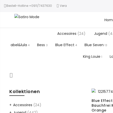
Bestell-Hotline +0911/7437630
Vera
Hom
Accesoires
(24)
Jugend
(4
abel&lula
Bess
Blue Effect
Blue Seven
4
3
4
13
King Louie
L
1
Kollektionen
Blue Effect
Accesoires
(24)
Bauchfrei 
Orange
Jugend
(442)