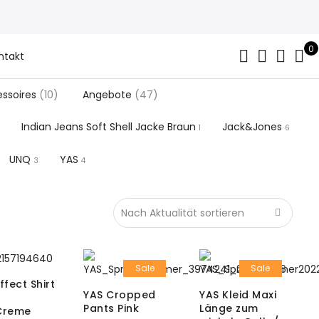
0
ntakt
ssoires
(10)
Angebote
(47)
Indian Jeans Soft Shell Jacke Braun
Jack&Jones
1
6
UNQ
YAS
3
4
Sale
Sale
ffect Shirt
YAS Cropped
YAS Kleid Maxi
Pants Pink
Länge zum
Creme