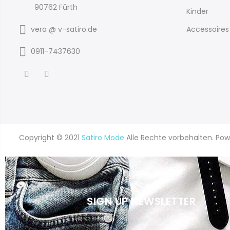
62
8
90762 Fürth
Kinder
65
2
vera @ v-satiro.de
Accessoires
68
35
0911-7437630
68/74 80/86
1
70
2
74
34
8
1
Copyright © 2021
Satiro Mode
Alle Rechte vorbehalten. Po
80
26
86
20
SIGN UP NEWSLETTER
92
59
98
54