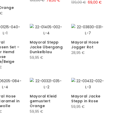
Ursprünglicher
Aktueller
159,00
€
79,00
€
Ursprünglicher
Aktuell
139,00
€
69,00
€
t
Preis
Preis
Orange
Preis
Preis
war:
ist:
€
war:
ist:
159,00 €
79,00 €.
139,00 €
69,00 
ral
Mayoral Stepp
Mayoral Hose
osen Set –
Jacke Übergang
Jogger Rot
er Hemd
Dunkelblau
28,95
€
ose
59,95
€
e/Beige
€
al Hose
Mayoral Kleid
Mayoral Jacke
Caramel in
gemustert
Stepp in Rose
wolle
Orange
59,95
€
€
59,95
€