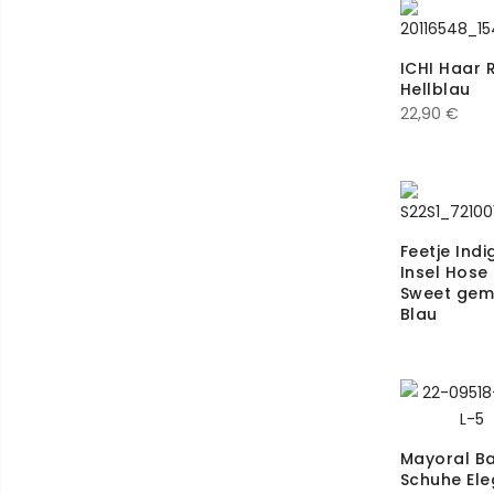
18
4
ICHI Haar R
Hellblau
19
2
22,90
€
2
1
24
2
24M
1
Feetje Indi
Insel Hose
3/6/12/18
1
Sweet gem
Blau
34
10
36
21
38
24
Mayoral B
4
1
Schuhe Ele