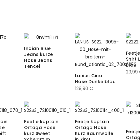
Indian Blue
Feetj
Jeans kurze
Shirt
Hose Jeans
Blau
Tencel
29,99
Lanius Cino
Hose Dunkelblau
129,90
€
tain
Feetje kaptain
Feetje kaptain
se
Ortaga Hose
Ortaga Hose
Feetj
ift
kurz Sweet
Kurz Baumwolle
Ortag
Schwarz m.
in Zimt