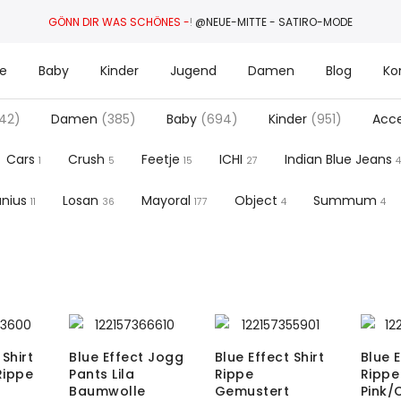
GÖNN DIR WAS SCHÖNES -
!
@NEUE-MITTE - SATIRO-MODE
e
Baby
Kinder
Jugend
Damen
Blog
Ko
42)
Damen
(385)
Baby
(694)
Kinder
(951)
Acce
Cars
Crush
Feetje
ICHI
Indian Blue Jeans
1
5
15
27
4
anius
Losan
Mayoral
Object
Summum
11
36
177
4
4
 Shirt
Blue Effect Jogg
Blue Effect Shirt
Blue E
Rippe
Pants Lila
Rippe
Rippe
Baumwolle
Gemustert
Pink/