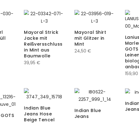
rl
Mayoral Strick
Mayoral Shirt
Laniu
üll
Jacke mit
mit Glitzer in
Marl
Reißversschluss
Mint
GOTS 
in Mint aus
24,50
€
Leine
Baumwolle
biolo
39,95
€
anba
159,9
India
Indian Blue
Jean
Indian Blue
Jeans Hose
p GOTS
Jeans
Beige Tencel