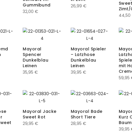
Swee
Gummibund
26,99
€
Zimt/
32,00
€
44,50
emd
Mayoral
Mayoral Spieler
Mayo
n
Spencer
– Latzhose
Latzh
Dunkelblau
Dunkelblau
Spiel
Leinen
Leinen
mit H
Crem
35,95
€
39,95
€
59,95
ose
Mayoral Jacke
Mayoral Bade
Mayor
r
Sweet Rot
Short Tiere
Kurz 
Sweet
Baum
29,95
€
28,95
€
39,95