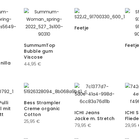
Feetje
SummumTop
Feetj
Bubble gum
Viscose
nilla
44,95
€
ulli
Bess Strampler
l mit
Creme organic
ICHI Jeans
ICHI S
tt
Cotton
Jacke m. Stretch
Fliede
25,95
€
79,95
€
29,95