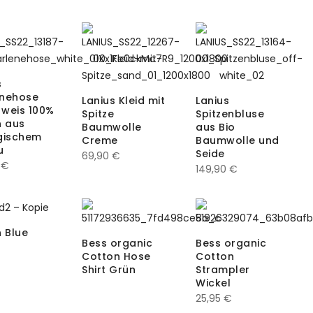
s
enehose
Lanius Kleid mit
Lanius
weis 100%
Spitze
Spitzenbluse
n aus
Baumwolle
aus Bio
gischem
Creme
Baumwolle und
u
Seide
69,90
€
0
€
149,90
€
n Blue
Bess organic
Bess organic
s
Cotton Hose
Cotton
Shirt Grün
Strampler
Wickel
25,95
€