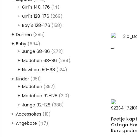
Girl´s 140-176
(14)
Girl´s 128-176
(269)
Boy´s 128-176
(158)
Damen
(385)
Baby
(694)
…
Junge 68-86
(273)
Mädchen 68-86
(284)
Newborn 50-68
(124)
Kinder
(951)
Mädchen
(352)
Mädchen 92-128
(210)
Junge 92-128
(388)
Accessoires
(10)
Feetje kap
Angebote
(47)
Ortaga Ho
Kurz gestre