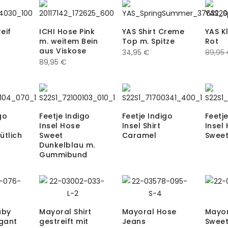
eif
ICHI Hose Pink
YAS Shirt Creme
YAS K
m. weitem Bein
Top m. Spitze
Rot
aus Viskose
34,95
€
89,95
89,95
€
go
Feetje Indigo
Feetje Indigo
Feetj
Insel Hose
Insel Shirt
Insel
ütlich
Sweet
Caramel
Sweet
Dunkelblau m.
Gummibund
aby
Mayoral Shirt
Mayoral Hose
Mayor
gant
gestreift mit
Jeans
Sweet