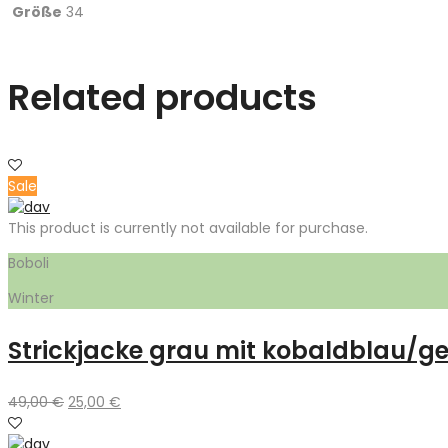
Größe
34
Related products
Sale
This product is currently not available for purchase.
Boboli
Winter
Strickjacke grau mit kobaldblau/ge
Ursprünglicher
Aktueller
49,00
€
25,00
€
Preis
Preis
war:
ist: