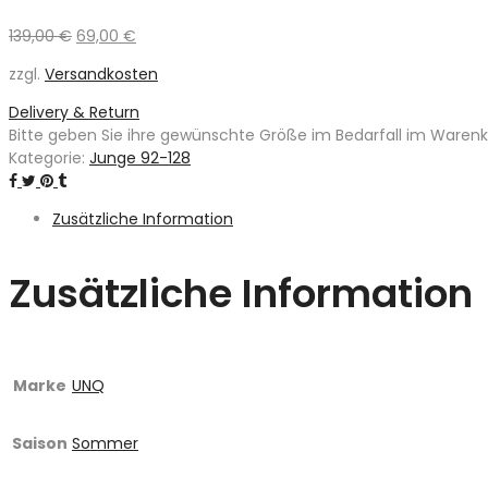
Ursprünglicher
Aktueller
139,00
€
69,00
€
Preis
Preis
zzgl.
Versandkosten
war:
ist:
139,00 €
69,00 €.
Delivery & Return
Bitte geben Sie ihre gewünschte Größe im Bedarfall im Warenkor
Kategorie:
Junge 92-128
Zusätzliche Information
Zusätzliche Information
Marke
UNQ
Saison
Sommer