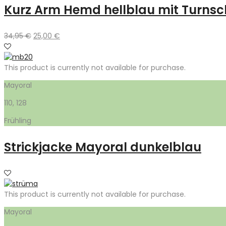
Kurz Arm Hemd hellblau mit Turns
Ursprünglicher
Aktueller
34,95
€
25,00
€
Preis
Preis
war:
ist:
34,95 €
25,00 €.
This product is currently not available for purchase.
Mayoral
110, 128
Frühling
Strickjacke Mayoral dunkelblau
This product is currently not available for purchase.
Mayoral