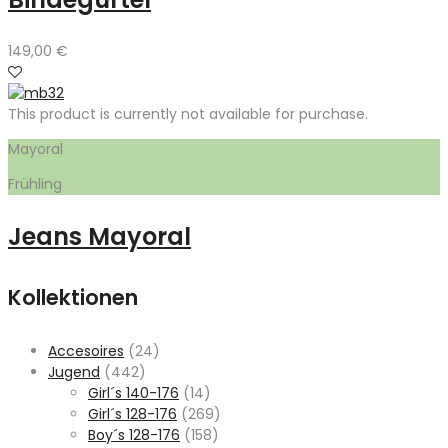
149,00
€
This product is currently not available for purchase.
Mayoral
Frühling
Jeans Mayoral
Kollektionen
Accesoires
(24)
Jugend
(442)
Girl´s 140-176
(14)
Girl´s 128-176
(269)
Boy´s 128-176
(158)