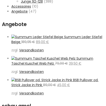
Junge 92-128
(388)
Accessoires
(10)
Angebote
(47)
Angebote
Summum Leder Stiefel
Ursprünglicher
Aktueller
Beige
189,95
€
89,00
€
Preis
Preis
zzgl.
Versandkosten
war:
ist:
189,95 €
89,00 €.
Summum
Ursprünglicher
Aktueller
Taschel Kuschel Web Pelz
79,00
€
39,50
€
Preis
Preis
zzgl.
Versandkosten
war:
ist:
79,00 €
39,50 €.
BSB Pullover od.
Ursprünglicher
Aktueller
Strick Jacke in Pink
89,00
€
45,00
€
Preis
Preis
zzgl.
Versandkosten
war:
ist:
89,00 €
45,00 €.
schau amol