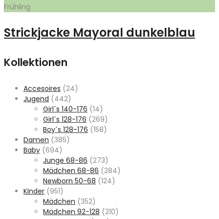
Frühling
Strickjacke Mayoral dunkelblau
Kollektionen
Accesoires
(24)
Jugend
(442)
Girl´s 140-176
(14)
Girl´s 128-176
(269)
Boy´s 128-176
(158)
Damen
(385)
Baby
(694)
Junge 68-86
(273)
Mädchen 68-86
(284)
Newborn 50-68
(124)
Kinder
(951)
Mädchen
(352)
Mädchen 92-128
(210)