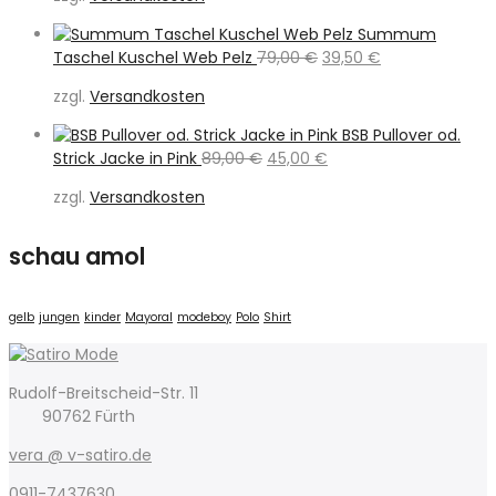
war:
ist:
189,95 €
89,00 €.
Summum
Ursprünglicher
Aktueller
Taschel Kuschel Web Pelz
79,00
€
39,50
€
Preis
Preis
zzgl.
Versandkosten
war:
ist:
79,00 €
39,50 €.
BSB Pullover od.
Ursprünglicher
Aktueller
Strick Jacke in Pink
89,00
€
45,00
€
Preis
Preis
zzgl.
Versandkosten
war:
ist:
89,00 €
45,00 €.
schau amol
gelb
jungen
kinder
Mayoral
modeboy
Polo
Shirt
Rudolf-Breitscheid-Str. 11
90762 Fürth
vera @ v-satiro.de
0911-7437630