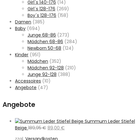
Girl´s 140-176
(14)
Girl´s 128-176
(269)
Boy´s 128-176
(158)
Damen
(385)
Baby
(694)
Junge 68-86
(273)
Mädchen 68-86
(284)
Newborn 50-68
(124)
Kinder
(951)
Mädchen
(352)
Mädchen 92-128
(210)
Junge 92-128
(388)
Accessoires
(10)
Angebote
(47)
Angebote
Summum Leder Stiefel
Ursprünglicher
Aktueller
Beige
189,95
€
89,00
€
Preis
Preis
zzgl.
Versandkosten