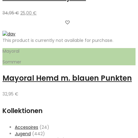
Ursprünglicher
Aktueller
34,95
€
25,00
€
Preis
Preis
war:
ist:
34,95 €
25,00 €.
This product is currently not available for purchase.
Mayoral
Sommer
Mayoral Hemd m. blauen Punkten
32,95
€
Kollektionen
Accesoires
(24)
Jugend
(442)