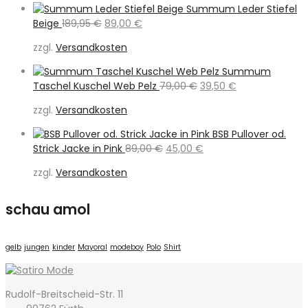
Summum Leder Stiefel
Ursprünglicher
Aktueller
Beige
189,95
€
89,00
€
Preis
Preis
zzgl.
Versandkosten
war:
ist:
189,95 €
89,00 €.
Summum
Ursprünglicher
Aktueller
Taschel Kuschel Web Pelz
79,00
€
39,50
€
Preis
Preis
zzgl.
Versandkosten
war:
ist:
79,00 €
39,50 €.
BSB Pullover od.
Ursprünglicher
Aktueller
Strick Jacke in Pink
89,00
€
45,00
€
Preis
Preis
zzgl.
Versandkosten
war:
ist:
89,00 €
45,00 €.
schau amol
gelb
jungen
kinder
Mayoral
modeboy
Polo
Shirt
Rudolf-Breitscheid-Str. 11