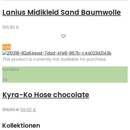
Lanius Midikleid Sand Baumwolle
169,90
€
Sale
This product is currently not available for purchase.
Kyra&Ko
34
Kyra-Ko Hose chocolate
Ursprünglicher
Aktueller
109,00
€
59,00
€
Preis
Preis
war:
ist:
Kollektionen
109,00 €
59,00 €.