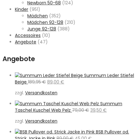
Newborn 50-68
(124)
Kinder
(951)
Mädchen
(352)
Mädchen 92-128
(210)
Junge 92-128
(388)
Accessoires
(10)
Angebote
(47)
Angebote
Summum Leder Stiefel
Ursprünglicher
Aktueller
Beige
189,95
€
89,00
€
Preis
Preis
zzgl.
Versandkosten
war:
ist:
189,95 €
89,00 €.
Summum
Ursprünglicher
Aktueller
Taschel Kuschel Web Pelz
79,00
€
39,50
€
Preis
Preis
zzgl.
Versandkosten
war:
ist:
79,00 €
39,50 €.
BSB Pullover od.
Ursprünglicher
Aktueller
Strick Jacke in Pink
89,00
€
45,00
€