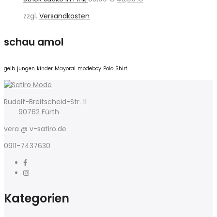
Preis
Preis
zzgl.
Versandkosten
war:
ist:
89,00 €
45,00 €.
schau amol
gelb
jungen
kinder
Mayoral
modeboy
Polo
Shirt
Rudolf-Breitscheid-Str. 11
90762 Fürth
vera @ v-satiro.de
0911-7437630
Kategorien