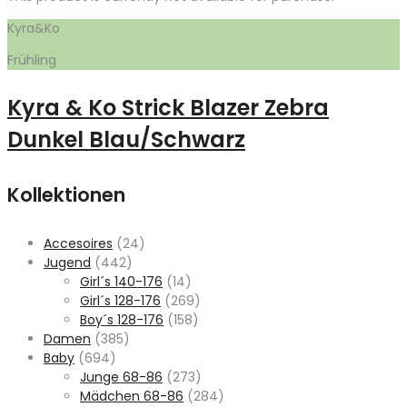
Kyra&Ko
Frühling
Kyra & Ko Strick Blazer Zebra
Dunkel Blau/Schwarz
Kollektionen
Accesoires
(24)
Jugend
(442)
Girl´s 140-176
(14)
Girl´s 128-176
(269)
Boy´s 128-176
(158)
Damen
(385)
Baby
(694)
Junge 68-86
(273)
Mädchen 68-86
(284)