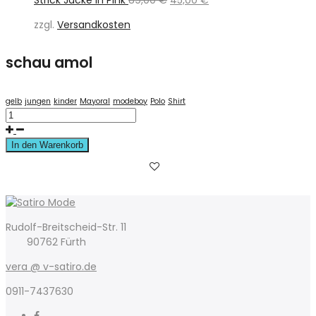
Preis
Preis
zzgl.
Versandkosten
war:
ist:
89,00 €
45,00 €.
schau amol
gelb
jungen
kinder
Mayoral
modeboy
Polo
Shirt
In den Warenkorb
Rudolf-Breitscheid-Str. 11
90762 Fürth
vera @ v-satiro.de
0911-7437630