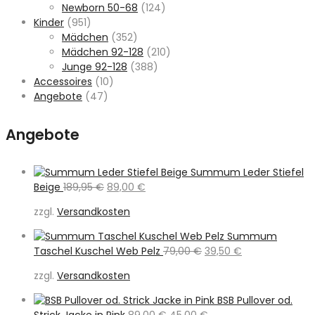
Newborn 50-68
(124)
Kinder
(951)
Mädchen
(352)
Mädchen 92-128
(210)
Junge 92-128
(388)
Accessoires
(10)
Angebote
(47)
Angebote
Summum Leder Stiefel
Ursprünglicher
Aktueller
Beige
189,95
€
89,00
€
Preis
Preis
zzgl.
Versandkosten
war:
ist:
189,95 €
89,00 €.
Summum
Ursprünglicher
Aktueller
Taschel Kuschel Web Pelz
79,00
€
39,50
€
Preis
Preis
zzgl.
Versandkosten
war:
ist:
79,00 €
39,50 €.
BSB Pullover od.
Ursprünglicher
Aktueller
Strick Jacke in Pink
89,00
€
45,00
€