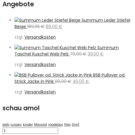
Angebote
Summum Leder Stiefel
Ursprünglicher
Aktueller
Beige
189,95
€
89,00
€
Preis
Preis
zzgl.
Versandkosten
war:
ist:
189,95 €
89,00 €.
Summum
Ursprünglicher
Aktueller
Taschel Kuschel Web Pelz
79,00
€
39,50
€
Preis
Preis
zzgl.
Versandkosten
war:
ist:
79,00 €
39,50 €.
BSB Pullover od.
Ursprünglicher
Aktueller
Strick Jacke in Pink
89,00
€
45,00
€
Preis
Preis
zzgl.
Versandkosten
war:
ist:
89,00 €
45,00 €.
schau amol
gelb
jungen
kinder
Mayoral
modeboy
Polo
Shirt