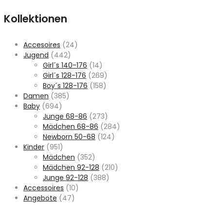
Kollektionen
Accesoires
(24)
Jugend
(442)
Girl´s 140-176
(14)
Girl´s 128-176
(269)
Boy´s 128-176
(158)
Damen
(385)
Baby
(694)
Junge 68-86
(273)
Mädchen 68-86
(284)
Newborn 50-68
(124)
Kinder
(951)
Mädchen
(352)
Mädchen 92-128
(210)
Junge 92-128
(388)
Accessoires
(10)
Angebote
(47)